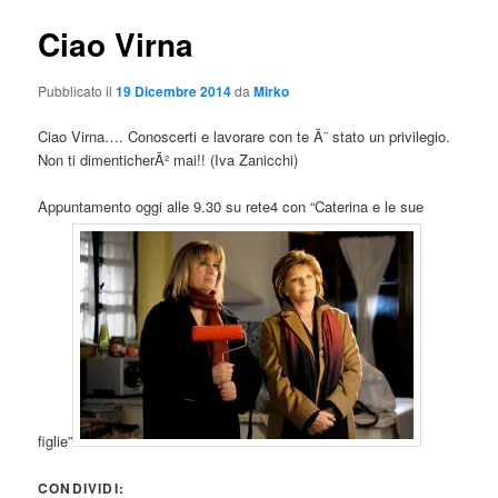
Ciao Virna
Pubblicato il
19 Dicembre 2014
da
Mirko
Ciao Virna…. Conoscerti e lavorare con te Ã¨ stato un privilegio.
Non ti dimenticherÃ² mai!! (Iva Zanicchi)
Appuntamento oggi alle 9.30 su rete4 con “Caterina e le sue
figlie”
CONDIVIDI: