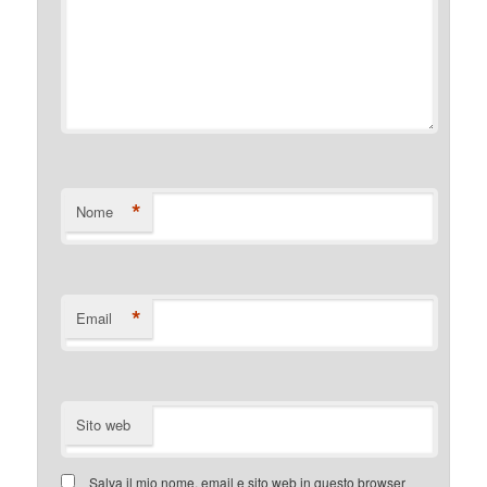
*
Nome
*
Email
Sito web
Salva il mio nome, email e sito web in questo browser