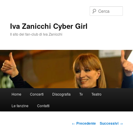
Vai
al
Cerca
contenuto
principale
Iva Zanicchi Cyber Girl
Il sito del fan-club di Iva Zanicchi
Menu
Home
Concerti
Discografia
Tv
Teatro
principale
Le fanzine
Contatti
Navigazione
←
Precedente
Successivi
→
articolo