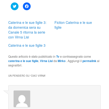
Click
Fai
to
clic
share
per
on
condividere
Twitter
su
(Si
Facebook
Caterina e le sue figlie 3:
Fiction Caterina e le sue
apre
(Si
da domenica sera su
figlie
in
apre
una
in
Canale 5 ritorna la serie
nuova
una
con Virna Lisi
finestra)
nuova
finestra)
Caterina e le sue figlie 3
Questo articolo è stato pubblicato in
Tv
e contrassegnato come
caterina e le sue figlie
,
Virna Lisi
da
Mirko
. Aggiungi il
permalink
ai
segnalibri.
UN PENSIERO SU “
CIAO VIRNA
”