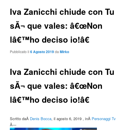
Iva Zanicchi chiude con Tu
sÃ¬ que vales: â€œNon
lâ€™ho deciso io!â€
Pubblicato il
6 Agosto 2019
da
Mirko
Iva Zanicchi chiude con Tu
sÃ¬ que vales: â€œNon
lâ€™ho deciso io!â€
Scritto daÂ
Denis Bocca
, il agosto 6, 2019 , inÂ
Personaggi Tv
Ã—