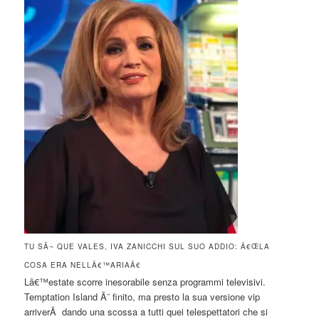
TU SÃ¬ QUE VALES, IVA ZANICCHI SUL SUO ADDIO: Â€ŒLA
COSA ERA NELLÂ€™ARIAÂ€
Lâ€™estate scorre inesorabile senza programmi televisivi.
Temptation Island Ã¨ finito, ma presto la sua versione vip
arriverÃ dando una scossa a tutti quei telespettatori che si