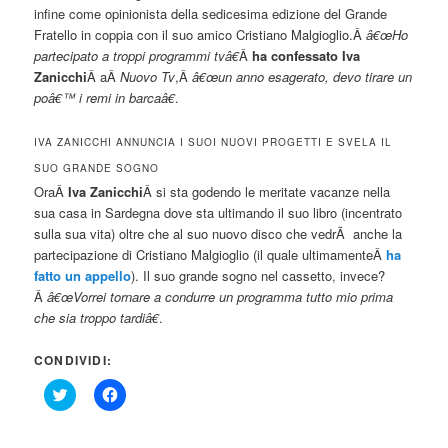
infine come opinionista della sedicesima edizione del Grande
Fratello in coppia con il suo amico Cristiano Malgioglio.Â
â€œHo
partecipato a troppi programmi tvâ€
Â
ha confessato Iva
Zanicchi
Â aÂ
Nuovo Tv
,Â
â€œun anno esagerato, devo tirare un
poâ€™ i remi in barcaâ€
.
IVA ZANICCHI ANNUNCIA I SUOI NUOVI PROGETTI E SVELA IL
SUO GRANDE SOGNO
OraÂ
Iva Zanicchi
Â si sta godendo le meritate vacanze nella
sua casa in Sardegna dove sta ultimando il suo libro (incentrato
sulla sua vita) oltre che al suo nuovo disco che vedrÃ anche la
partecipazione di Cristiano Malgioglio (il quale ultimamenteÂ
ha
fatto un appello
). Il suo grande sogno nel cassetto, invece?
Â
â€œVorrei tornare a condurre un programma tutto mio prima
che sia troppo tardiâ€
.
CONDIVIDI:
Click
Fai
to
clic
share
per
on
condividere
Twitter
su