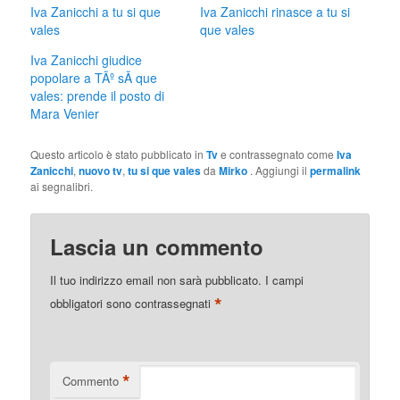
(Si
Facebook
Iva Zanicchi a tu si que
Iva Zanicchi rinasce a tu si
apre
(Si
vales
que vales
in
apre
una
in
nuova
una
Iva Zanicchi giudice
finestra)
nuova
popolare a TÃº sÃ­ que
finestra)
vales: prende il posto di
Mara Venier
Questo articolo è stato pubblicato in
Tv
e contrassegnato come
Iva
Zanicchi
,
nuovo tv
,
tu si que vales
da
Mirko
. Aggiungi il
permalink
ai segnalibri.
Lascia un commento
Il tuo indirizzo email non sarà pubblicato.
I campi
*
obbligatori sono contrassegnati
*
Commento