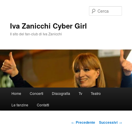
Vai
al
Cerca
contenuto
principale
Iva Zanicchi Cyber Girl
Il sito del fan-club di Iva Zanicchi
Menu
Home
Concerti
Discografia
Tv
Teatro
principale
Le fanzine
Contatti
Navigazione
←
Precedente
Successivi
→
articolo