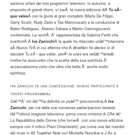
sentono orfani dei loro programmi televisivi. In autunno, a
proposito di grandi ritorni, ci sarÃ la nuova edizione diÂ
Tu sÃ¬
que vales
Â con la giuria al gran completo (Maria De Filippi,
Gerry Scotti, Rudy Zerbi e Teo Mammucari) e la conduzione di
Belen Rodriguez, Alessio Sakara e Martin Castrogiovanni
confermata. La novitÃ Ã¨ rappresentata da Sabrina Ferilli che
sostituirÃ Â
Iva Zanicchi
Â la quale ha rilasciato unâ€™intervista
aÂ
Nuovo Tv
Â in cui afferma che:Â
â€œNon ho deciso io di
lasciare Tu sÃ¬ que vales, perÃ² la cosa era nellâ€™ariaâ€
.
Inoltre ha assicurato che la scelta della sua sostituta Ã¨
azzeccatissima visto che oltre che bella Ã¨ anche molto
spiritosa.
IVA ZANICCHI FA UNA CONFESSIONE: Â€ŒHO PARTECIPATO A
TROPPI PROGRAMMIÂ€
Câ€™Ã¨ chi lâ€™ha definita un poâ€™ prezzemolina,Â
Iva
Zanicchi
, per via delle sue numerose partecipazioni durante
lâ€™ultima stagione televisiva: prima come ministra di CR4 â€“
La Repubblica delle Donne (che tornerÃ con una nuova edizione
sempre con il mitico Piero Chiambretti), poi come una dei membri
del muro in All Together Now con Michelle Hunziker e J-Ax e