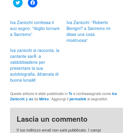
Click
Fai
to
clic
share
per
on
condividere
Twitter
su
(Si
Facebook
Iva Zanicchi confessa il
Iva Zanicchi: “Roberto
apre
(Si
suo sogno: “Voglio tornare
Benigni? a Sanremo mi
in
apre
una
in
a Sanremo”
disse una cosa
nuova
una
mostruosa”
finestra)
nuova
finestra)
Iva zanicchi si racconta. la
cantante sarÃ a
valdobbiadene per
presentare la sua
autobiografia, â€œnata di
buona lunaâ€
Questo articolo è stato pubblicato in
Tv
e contrassegnato come
Iva
Zanicchi
,
j- ax
da
Mirko
. Aggiungi il
permalink
ai segnalibri.
Lascia un commento
Il tuo indirizzo email non sarà pubblicato.
I campi