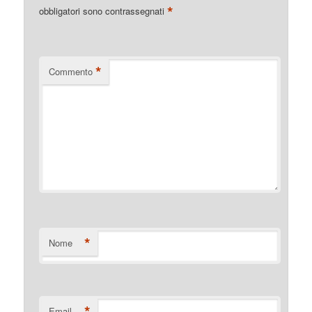
*
obbligatori sono contrassegnati
*
Commento
*
Nome
*
Email