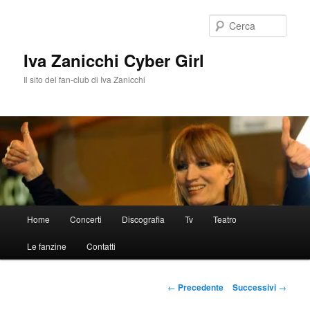
Vai
al
Cerca
contenuto
principale
Iva Zanicchi Cyber Girl
Il sito del fan-club di Iva Zanicchi
Menu
Home
Concerti
Discografia
Tv
Teatro
principale
Le fanzine
Contatti
Navigazione
←
Precedente
Successivi
→
articolo