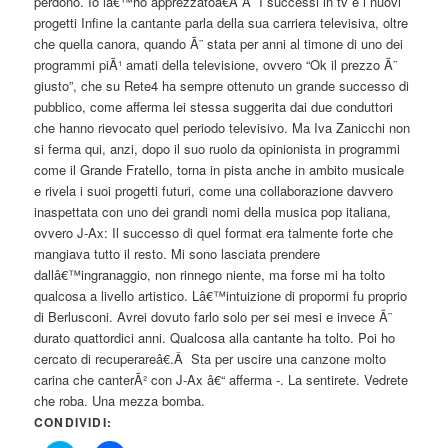
perdono. Io lâ€™ho apprezzatoâ€Â Â I successi in tv e i nuovi
progetti Infine la cantante parla della sua carriera televisiva, oltre
che quella canora, quando Ã¨ stata per anni al timone di uno dei
programmi piÃ¹ amati della televisione, ovvero “Ok il prezzo Ã¨
giusto”, che su Rete4 ha sempre ottenuto un grande successo di
pubblico, come afferma lei stessa suggerita dai due conduttori
che hanno rievocato quel periodo televisivo. Ma Iva Zanicchi non
si ferma qui, anzi, dopo il suo ruolo da opinionista in programmi
come il Grande Fratello, torna in pista anche in ambito musicale
e rivela i suoi progetti futuri, come una collaborazione davvero
inaspettata con uno dei grandi nomi della musica pop italiana,
ovvero J-Ax: Il successo di quel format era talmente forte che
mangiava tutto il resto. Mi sono lasciata prendere
dallâ€™ingranaggio, non rinnego niente, ma forse mi ha tolto
qualcosa a livello artistico. Lâ€™intuizione di propormi fu proprio
di Berlusconi. Avrei dovuto farlo solo per sei mesi e invece Ã¨
durato quattordici anni. Qualcosa alla cantante ha tolto. Poi ho
cercato di recuperareâ€.Â Sta per uscire una canzone molto
carina che canterÃ² con J-Ax â€“ afferma -. La sentirete. Vedrete
che roba. Una mezza bomba.
CONDIVIDI: