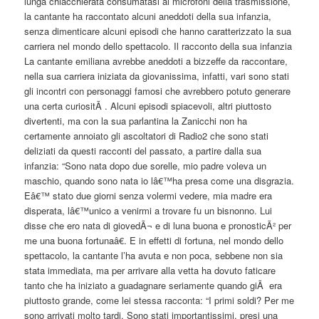
lunga chiacchierata consumatasi ai microfoni della trasmissione,
la cantante ha raccontato alcuni aneddoti della sua infanzia,
senza dimenticare alcuni episodi che hanno caratterizzato la sua
carriera nel mondo dello spettacolo. Il racconto della sua infanzia
La cantante emiliana avrebbe aneddoti a bizzeffe da raccontare,
nella sua carriera iniziata da giovanissima, infatti, vari sono stati
gli incontri con personaggi famosi che avrebbero potuto generare
una certa curiositÃ . Alcuni episodi spiacevoli, altri piuttosto
divertenti, ma con la sua parlantina la Zanicchi non ha
certamente annoiato gli ascoltatori di Radio2 che sono stati
deliziati da questi racconti del passato, a partire dalla sua
infanzia: “Sono nata dopo due sorelle, mio padre voleva un
maschio, quando sono nata io lâ€™ha presa come una disgrazia.
Eâ€™ stato due giorni senza volermi vedere, mia madre era
disperata, lâ€™unico a venirmi a trovare fu un bisnonno. Lui
disse che ero nata di giovedÃ¬ e di luna buona e pronosticÃ² per
me una buona fortunaâ€. E in effetti di fortuna, nel mondo dello
spettacolo, la cantante l’ha avuta e non poca, sebbene non sia
stata immediata, ma per arrivare alla vetta ha dovuto faticare
tanto che ha iniziato a guadagnare seriamente quando giÃ era
piuttosto grande, come lei stessa racconta: “I primi soldi? Per me
sono arrivati molto tardi. Sono stati importantissimi, presi una