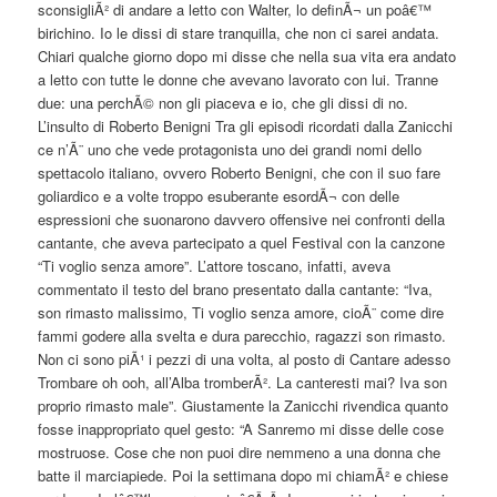
sconsigliÃ² di andare a letto con Walter, lo definÃ¬ un poâ€™
birichino. Io le dissi di stare tranquilla, che non ci sarei andata.
Chiari qualche giorno dopo mi disse che nella sua vita era andato
a letto con tutte le donne che avevano lavorato con lui. Tranne
due: una perchÃ© non gli piaceva e io, che gli dissi di no.
L’insulto di Roberto Benigni Tra gli episodi ricordati dalla Zanicchi
ce n’Ã¨ uno che vede protagonista uno dei grandi nomi dello
spettacolo italiano, ovvero Roberto Benigni, che con il suo fare
goliardico e a volte troppo esuberante esordÃ¬ con delle
espressioni che suonarono davvero offensive nei confronti della
cantante, che aveva partecipato a quel Festival con la canzone
“Ti voglio senza amore”. L’attore toscano, infatti, aveva
commentato il testo del brano presentato dalla cantante: “Iva,
son rimasto malissimo, Ti voglio senza amore, cioÃ¨ come dire
fammi godere alla svelta e dura parecchio, ragazzi son rimasto.
Non ci sono piÃ¹ i pezzi di una volta, al posto di Cantare adesso
Trombare oh ooh, all’Alba tromberÃ². La canteresti mai? Iva son
proprio rimasto male”. Giustamente la Zanicchi rivendica quanto
fosse inappropriato quel gesto: “A Sanremo mi disse delle cose
mostruose. Cose che non puoi dire nemmeno a una donna che
batte il marciapiede. Poi la settimana dopo mi chiamÃ² e chiese