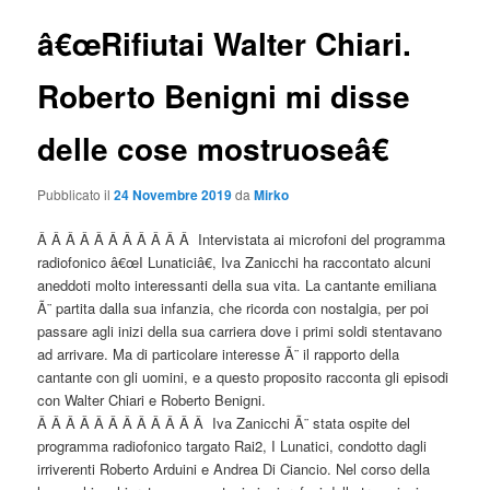
â€œRifiutai Walter Chiari.
Roberto Benigni mi disse
delle cose mostruoseâ€
Pubblicato il
24 Novembre 2019
da
Mirko
Â Â Â Â Â Â Â Â Â Â Â Intervistata ai microfoni del programma
radiofonico â€œI Lunaticiâ€, Iva Zanicchi ha raccontato alcuni
aneddoti molto interessanti della sua vita. La cantante emiliana
Ã¨ partita dalla sua infanzia, che ricorda con nostalgia, per poi
passare agli inizi della sua carriera dove i primi soldi stentavano
ad arrivare. Ma di particolare interesse Ã¨ il rapporto della
cantante con gli uomini, e a questo proposito racconta gli episodi
con Walter Chiari e Roberto Benigni.
Â Â Â Â Â Â Â Â Â Â Â Â Iva Zanicchi Ã¨ stata ospite del
programma radiofonico targato Rai2, I Lunatici, condotto dagli
irriverenti Roberto Arduini e Andrea Di Ciancio. Nel corso della