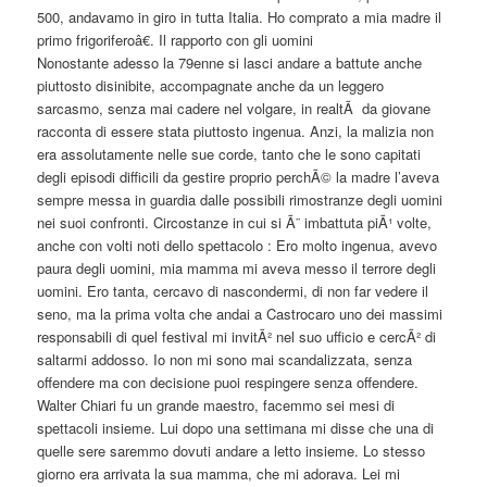
500, andavamo in giro in tutta Italia. Ho comprato a mia madre il
primo frigoriferoâ€. Il rapporto con gli uomini
Nonostante adesso la 79enne si lasci andare a battute anche
piuttosto disinibite, accompagnate anche da un leggero
sarcasmo, senza mai cadere nel volgare, in realtÃ da giovane
racconta di essere stata piuttosto ingenua. Anzi, la malizia non
era assolutamente nelle sue corde, tanto che le sono capitati
degli episodi difficili da gestire proprio perchÃ© la madre l’aveva
sempre messa in guardia dalle possibili rimostranze degli uomini
nei suoi confronti. Circostanze in cui si Ã¨ imbattuta piÃ¹ volte,
anche con volti noti dello spettacolo : Ero molto ingenua, avevo
paura degli uomini, mia mamma mi aveva messo il terrore degli
uomini. Ero tanta, cercavo di nascondermi, di non far vedere il
seno, ma la prima volta che andai a Castrocaro uno dei massimi
responsabili di quel festival mi invitÃ² nel suo ufficio e cercÃ² di
saltarmi addosso. Io non mi sono mai scandalizzata, senza
offendere ma con decisione puoi respingere senza offendere.
Walter Chiari fu un grande maestro, facemmo sei mesi di
spettacoli insieme. Lui dopo una settimana mi disse che una di
quelle sere saremmo dovuti andare a letto insieme. Lo stesso
giorno era arrivata la sua mamma, che mi adorava. Lei mi