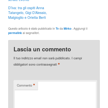
finestra)
D’Iva: tra gli ospiti Anna
Tatangelo, Gigi D’Alessio,
Malgioglio e Orietta Berti
Questo articolo è stato pubblicato in
Tv
da
Mirko
. Aggiungi il
permalink
ai segnalibri.
Lascia un commento
Il tuo indirizzo email non sarà pubblicato.
I campi
*
obbligatori sono contrassegnati
*
Commento