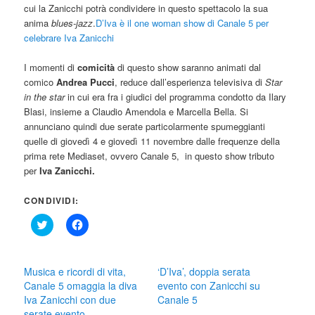
cui la Zanicchi potrà condividere in questo spettacolo la sua
anima
blues-jazz
.
D’Iva è il one woman show di Canale 5 per
celebrare Iva Zanicchi
I momenti di
comicità
di questo show saranno animati dal
comico
Andrea Pucci
, reduce dall’esperienza televisiva di
Star
in the star
in cui era fra i giudici del programma condotto da Ilary
Blasi, insieme a Claudio Amendola e Marcella Bella. Si
annunciano quindi due serate particolarmente spumeggianti
quelle di giovedì 4 e giovedì 11 novembre dalle frequenze della
prima rete Mediaset, ovvero Canale 5, in questo show tributo
per
Iva Zanicchi.
CONDIVIDI:
Click
Fai
to
clic
share
per
on
condividere
Twitter
su
(Si
Facebook
Musica e ricordi di vita,
‘D’Iva’, doppia serata
apre
(Si
Canale 5 omaggia la diva
evento con Zanicchi su
in
apre
una
in
Iva Zanicchi con due
Canale 5
nuova
una
serate evento
finestra)
nuova