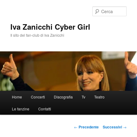
Vai
al
Cerca
contenuto
principale
Iva Zanicchi Cyber Girl
Il sito del fan-club di Iva Zanicchi
Menu
Home
Concerti
Discografia
Tv
Teatro
principale
Le fanzine
Contatti
Navigazione
←
Precedente
Successivi
→
articolo