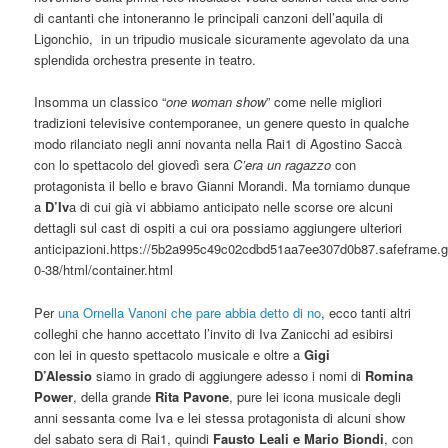
di cantanti che intoneranno le principali canzoni dell’aquila di
Ligonchio, in un tripudio musicale sicuramente agevolato da una
splendida orchestra presente in teatro.
Insomma un classico “
one woman show
” come nelle migliori
tradizioni televisive contemporanee, un genere questo in qualche
modo rilanciato negli anni novanta nella Rai1 di Agostino Saccà
con lo spettacolo del giovedì sera
C’era un ragazzo
con
protagonista il bello e bravo Gianni Morandi. Ma torniamo dunque
a
D’Iv
a di cui già vi abbiamo anticipato nelle scorse ore alcuni
dettagli sul cast di ospiti a cui ora possiamo aggiungere ulteriori
anticipazioni.https://5b2a995c49c02cdbd51aa7ee307d0b87.safeframe.g
0-38/html/container.html
Per
una Ornella Vanoni che pare abbia detto di no
, ecco tanti altri
colleghi che hanno accettato l’invito di Iva Zanicchi ad esibirsi
con lei in questo spettacolo musicale e oltre a
Gigi
D’Alessio
siamo in grado di aggiungere adesso i nomi di
Romina
Power
, della grande
Rita Pavone
, pure lei icona musicale degli
anni sessanta come Iva e lei stessa protagonista di alcuni show
del sabato sera di Rai1, quindi
Fausto Leali e Mario Biondi
, con