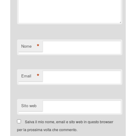
*
Nome
*
Email
Sito web
Salva il mio nome, email e sito web in questo browser
per la prossima volta che commento.