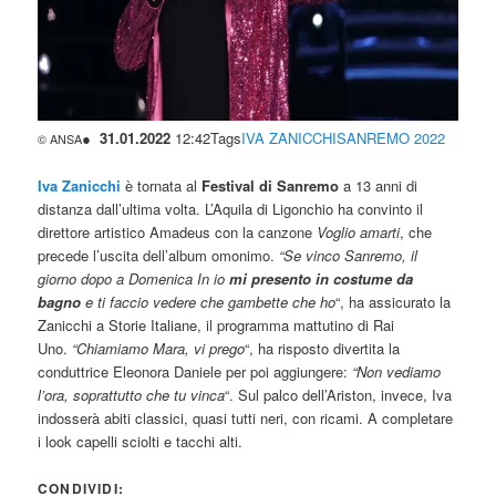
●
31.01.2022
12:42Tags
IVA ZANICCHI
SANREMO 2022
© ANSA
Iva Zanicchi
è tornata al
Festival di Sanremo
a 13 anni di
distanza dall’ultima volta. L’Aquila di Ligonchio ha convinto il
direttore artistico Amadeus con la canzone
Voglio amarti
, che
precede l’uscita dell’album omonimo.
“
Se vinco Sanremo, il
giorno dopo a Domenica In io
mi presento in costume da
bagno
e ti faccio vedere che gambette che ho
“, ha assicurato la
Zanicchi a Storie Italiane, il programma mattutino di Rai
Uno.
“
Chiamiamo Mara, vi prego
“, ha risposto divertita la
conduttrice Eleonora Daniele per poi aggiungere:
“
Non vediamo
l’ora, soprattutto che tu vinca
“. Sul palco dell’Ariston, invece, Iva
indosserà abiti classici, quasi tutti neri, con ricami. A completare
i look capelli sciolti e tacchi alti.
CONDIVIDI: