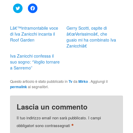
Click
Fai
to
clic
share
per
on
condividere
Twitter
su
(Si
Facebook
Lâ€™intramontabile voce
Gerry Scotti, ospite di
apre
(Si
di Iva Zanicchi incanta il
â€œVerissimoâ€, che
in
apre
una
in
Roof Garden
guaio mi ha combinato Iva
nuova
una
Zanicchiâ€
finestra)
nuova
finestra)
Iva Zanicchi confessa il
suo sogno: “Voglio tornare
a Sanremo”
Questo articolo è stato pubblicato in
Tv
da
Mirko
. Aggiungi il
permalink
ai segnalibri.
Lascia un commento
Il tuo indirizzo email non sarà pubblicato.
I campi
*
obbligatori sono contrassegnati