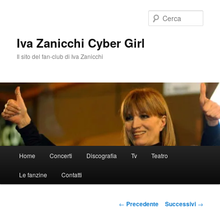
Vai
al
Cerca
contenuto
principale
Iva Zanicchi Cyber Girl
Il sito del fan-club di Iva Zanicchi
Menu
Home
Concerti
Discografia
Tv
Teatro
principale
Le fanzine
Contatti
Navigazione
←
Precedente
Successivi
→
articolo