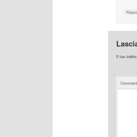
Rispo
Lasci
Il tuo indir
Commen