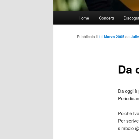
Menu
Home
Concerti
Discogra
principale
Pubblicato il
11 Marzo 2005
da
Juli
Da o
Da oggi è 
Periodicam
Poichè Iva
Per scriver
simbolo @