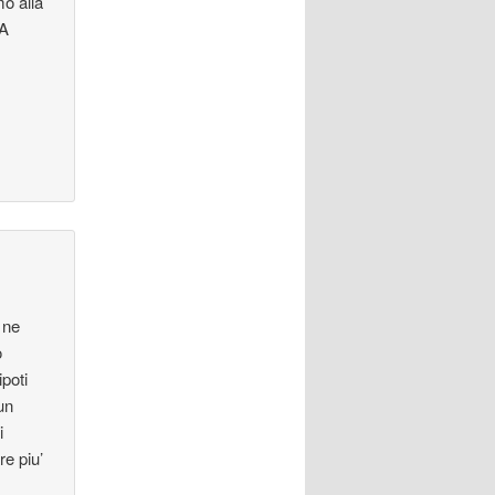
o alla
UA
 ne
o
poti
un
i
re piu’