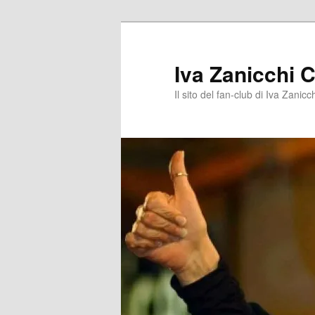
Vai
al
contenuto
Iva Zanicchi C
principale
Il sito del fan-club di Iva Zanicc