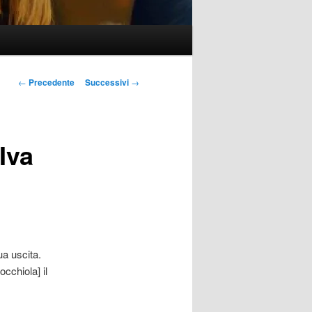
Navigazione
←
Precedente
Successivi
→
articolo
Iva
ua uscita.
occhiola] il