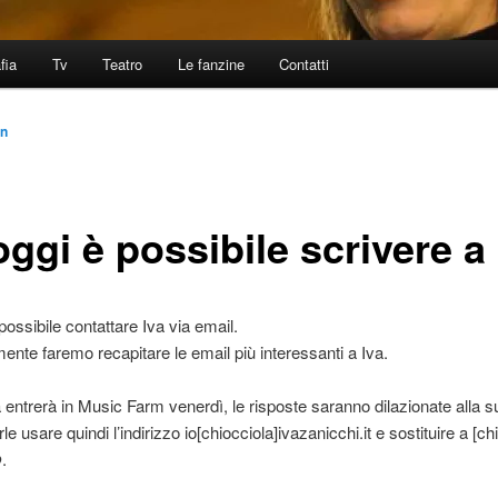
fia
Tv
Teatro
Le fanzine
Contatti
en
ggi è possibile scrivere a 
possibile contattare Iva via email.
ente faremo recapitare le email più interessanti a Iva.
 entrerà in Music Farm venerdì, le risposte saranno dilazionate alla s
le usare quindi l’indirizzo io[chiocciola]ivazanicchi.it e sostituire a [chi
.