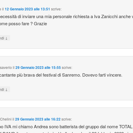
e
il
12 Gennaio 2023 alle 13:51
scrive:
necessità di inviare una mia personale richiesta a Iva Zanicchi anche 
ome posso fare ? Grazie
↓
ndi
 saverio
il
29 Gennaio 2023 alle 15:55
scrive:
 cantante più brava del festival di Sanremo. Dovevo farti vincere.
↓
ndi
Chelini
il
29 Gennaio 2023 alle 16:22
scrive:
o IVA mi chiamo Andrea sono batterista del gruppo dal nome TOTAL