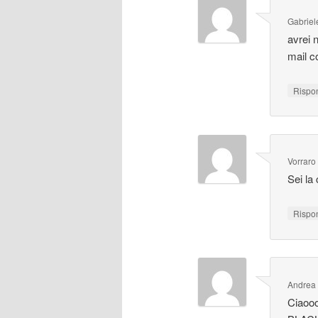
Gabriel
avrei 
mail c
Rispo
Vorraro
Sei la
Rispo
Andrea 
Ciaooo