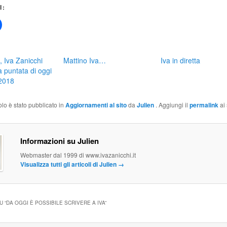
I:
Fai
clic
per
condividere
su
Facebook
, Iva Zanicchi
Mattino Iva…
Iva in diretta
(Si
apre
a puntata di oggi
in
2018
una
a)
nuova
finestra)
olo è stato pubblicato in
Aggiornamenti al sito
da
Julien
. Aggiungi il
permalink
ai 
Informazioni su Julien
Webmaster dal 1999 di www.ivazanicchi.it
Visualizza tutti gli articoli di Julien
→
U “
DA OGGI È POSSIBILE SCRIVERE A IVA
”