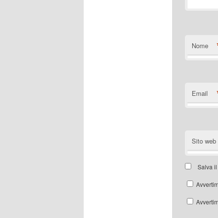
Nome
Email
Sito web
Salva i
Avvertim
Avvertim