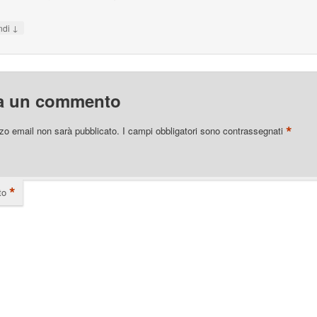
↓
ndi
a un commento
*
izzo email non sarà pubblicato.
I campi obbligatori sono contrassegnati
*
to