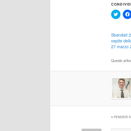
CONDIVID
Click
to
share
on
Twitter
(Si
Sbandati 2
apre
in
ospite dell
una
27 marzo 
nuova
finestr
Questo artic
4 PENSIERI S