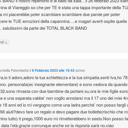
BAND il nostro repertorio è al ballo da sala…il 26 febbraio 2023 siam
ina di Viareggio so che per TE è stata una tappa importante della T
ra mi piacerebbe poter scambiare scambiare due parole per poter
ere le TUE emozioni della capannina….e magari averti ospite quella
. salutissimi da parte dei TOTAL BLACK BAND
↓
ndi
onietta Palombella
il
6 Febbraio 2023 alle 19:43
scrive:
va,io ti adoro,adoro la tua schiettezza e la tua simpatia.senti Iva,ho 78
ono. pensonata(ec insegnante elementare) e sono vedova da quando
32.sono rimasta con due bambine da portare su.ora le mie figlie son
e e una separata.vabbe’ non voglio annoiarsi ma il 17 uno dei miei 4ni
 18 anni ed io mi vergogno come una ladra perché’ non posso fargli 
.Mi aiuti?devo fare un regalo e devo pagare due bollette(rischio che m
hino tutto) ti prego,1000 euro mi rimetterebbero in sesto.Non posso fa
ti data l’età.grazie comunque anche se la risposta sarà no.ciao