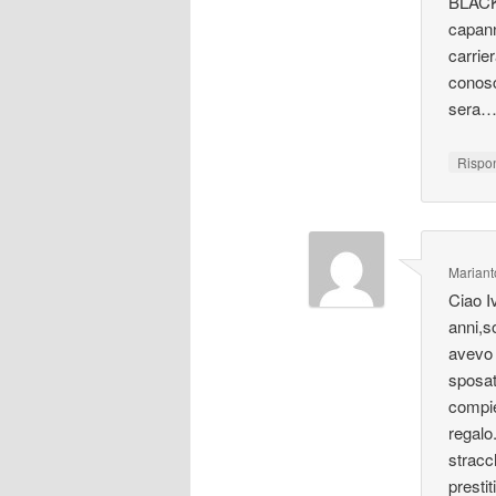
BLACK 
capann
carrie
conosc
sera…
Rispo
Mariant
Ciao I
anni,s
avevo 
sposat
compie
regalo
stracc
presti