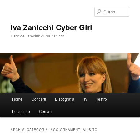
Vai
Vai
al
al
Cerca
contenuto
contenuto
principale
secondario
Iva Zanicchi Cyber Girl
Il sito del fan-club di Iva Zanicchi
Menu
Home
Concerti
Discografia
Tv
Teatro
principale
Le fanzine
Contatti
ARCHIVI CATEGORIA:
AGGIORNAMENTI AL SITO