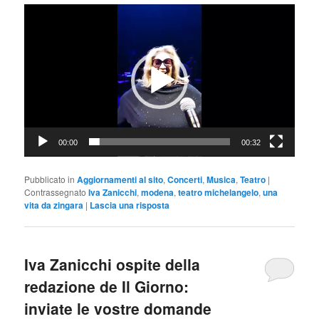
Video
Player
00:00
00:32
Pubblicato in
Aggiornamenti al sito
,
Concerti
,
Musica
,
Teatro
|
Contrassegnato
Iva Zanicchi
,
modena
,
teatro michelangelo
,
una
vita da zingara
|
Lascia una risposta
Iva Zanicchi ospite della
redazione de Il Giorno:
inviate le vostre domande