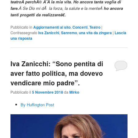
teatroÂ perchÃ© Ã¨Â la mia vita. H
o ancora tanta voglia di
fare.
Â Se Dio mi dÃ la forza, la salute e la menteÂ
ho ancora
tanti progetti da realizzareâ€.
Pubblicato in
Aggiornamenti al sito
,
Concerti
,
Teatro
|
Contrassegnato
Iva Zanicchi
,
Sanremo
,
una vita da zingara
|
Lascia
una risposta
Iva Zanicchi: “Sono pentita di
aver fatto politica, ma dovevo
vendicare mio padre”.
Pubblicato il
5 Novembre 2018
da
Mirko
By Huffington Post