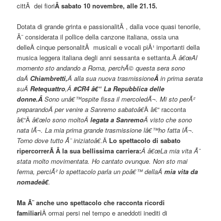
cittÃ dei fiori
Â sabato 10 novembre, alle 21.15.
Dotata di grande grinta e passionalitÃ , dalla voce quasi tenorile,
Ã¨ considerata il pollice della canzone italiana, ossia una
delleÂ cinque personalitÃ musicali e vocali piÃ¹ importanti della
musica leggera italiana degli anni sessanta e settanta.Â
â€œAl
momento sto andando a Roma, perchÃ© questa sera sono
daÂ
Chiambretti,
Â alla sua nuova trasmissione
Â
in prima serata
suÂ
Retequattro
,Â
#CR4 â€“ La Repubblica delle
donne.Â
Sono unâ€™ospite fissa il mercoledÃ¬. Mi sto perÃ²
preparandoÂ per venire a Sanremo sabatoâ€
Â â€“ racconta
â€“Â
â€œIo sono moltoÂ
legata a Sanremo
Â visto che sono
nata lÃ¬. La mia prima grande trasmissione lâ€™ho fatta lÃ¬.
Torno dove tutto Ã¨ iniziatoâ€.
Â
Lo spettacolo di sabato
ripercorrerÃ Â la sua bellissima carriera:
Â â€œLa mia vita Ã¨
stata molto movimentata. Ho cantato ovunque. Non sto mai
ferma, perciÃ² lo spettacolo parla un poâ€™ dellaÂ
mia vita da
nomadeâ€
.
Ma Ã¨ anche uno spettacolo che racconta ricordi
familiari
Â ormai persi nel tempo e aneddoti inediti di