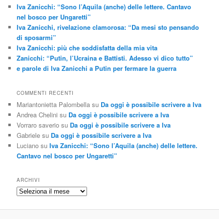
Iva Zanicchi: “Sono l’Aquila (anche) delle lettere. Cantavo
nel bosco per Ungaretti”
Iva Zanicchi, rivelazione clamorosa: “Da mesi sto pensando
di sposarmi”
Iva Zanicchi: più che soddisfatta della mia vita
Zanicchi: “Putin, l’Ucraina e Battisti. Adesso vi dico tutto”
e parole di Iva Zanicchi a Putin per fermare la guerra
COMMENTI RECENTI
Mariantonietta Palombella
su
Da oggi è possibile scrivere a Iva
Andrea Chelini
su
Da oggi è possibile scrivere a Iva
Vorraro saverio
su
Da oggi è possibile scrivere a Iva
Gabriele
su
Da oggi è possibile scrivere a Iva
Luciano
su
Iva Zanicchi: “Sono l’Aquila (anche) delle lettere.
Cantavo nel bosco per Ungaretti”
ARCHIVI
Archivi