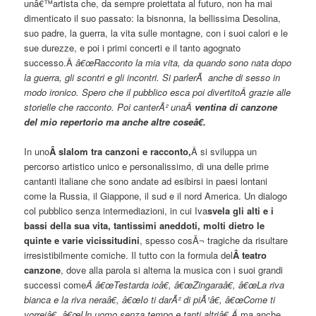
unâ€™artista che, da sempre proiettata al futuro, non ha mai
dimenticato il suo passato: la bisnonna, la bellissima Desolina,
suo padre, la guerra, la vita sulle montagne, con i suoi calori e le
sue durezze, e poi i primi concerti e il tanto agognato
successo.Â
â€œRacconto la mia vita, da quando sono nata dopo
la guerra, gli scontri e gli incontri. S
i parlerÃ anche di sesso in
modo ironico. S
pero che il pubblico esca poi divertitoÂ grazie alle
storielle che racconto. Poi canterÃ² unaÂ
ventina di canzone
del mio repertorio ma anche altre coseâ€.
In uno
Â slalom tra canzoni e racconto,
Â si sviluppa un
percorso artistico unico e personalissimo, di una delle prime
cantanti italiane che sono andate ad esibirsi in paesi lontani
come la Russia, il Giappone, il sud e il nord America. Un dialogo
col pubblico senza intermediazioni, in cui Iva
svela gli alti e i
bassi della sua vita, tantissimi aneddoti, molti dietro le
quinte e varie vicissitudini
, spesso cosÃ¬ tragiche da risultare
irresistibilmente comiche. Il tutto con la formula del
Â teatro
canzone
, dove alla parola si alterna la musica con i suoi grandi
successi come
Â â€œTestarda ioâ€, â€œZingaraâ€, â€œLa riva
bianca e la riva neraâ€, â€œIo ti darÃ² di piÃ¹â€, â€œCome ti
vorreiâ€, â€œUn uomo senza tempo e tanti altriâ€,Â
ma anche