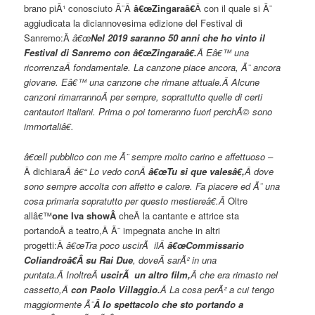
brano piÃ¹ conosciuto Ã¨Â
â€œZingaraâ€
Â con il quale si Ã¨
aggiudicata la diciannovesima edizione del Festival di
Sanremo:Â
â€œ
Nel 2019 saranno 50 anni che ho vinto il
Festival di Sanremo con â€œZingaraâ€.
Â Eâ€™ una
ricorrenzaÂ fondamentale. La canzone piace ancora, Ã¨ ancora
giovane. Eâ€™ una canzone che rimane attuale.Â
Alcune
canzoni rimarrannoÂ per sempre, soprattutto quelle di certi
cantautori italiani. Prima o poi torneranno fuori perchÃ© sono
immortaliâ€.
â€œIl pubblico con me Ã¨ sempre molto carino e affettuoso –
Â dichiara
Â â€“ Lo vedo conÂ
â€œTu si que valesâ€,
Â dove
sono sempre accolta con affetto e calore. Fa piacere ed Ã¨ una
cosa primaria sopratutto per questo mestiereâ€.Â
Oltre
allâ€™
one Iva showÂ
cheÂ la cantante e attrice sta
portandoÂ a teatro,Â Ã¨ impegnata anche in altri
progetti:Â
â€œTra poco uscirÃ ilÂ
â€œCommissario
Coliandroâ€Â su Rai Due
, doveÂ sarÃ² in una
puntata.Â InoltreÂ
uscirÃ un altro film,
Â che era rimasto nel
cassetto,Â
con Paolo Villaggio.
Â La cosa perÃ² a cui tengo
maggiormente Ã¨
Â lo spettacolo che sto portando a