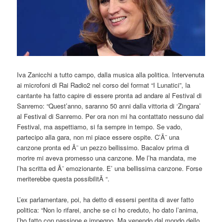
Iva Zanicchi a tutto campo, dalla musica alla politica. Intervenuta
ai microfoni di Rai Radio2 nel corso del format “I Lunatici”, la
cantante ha fatto capire di essere pronta ad andare al Festival di
Sanremo: “Quest’anno, saranno 50 anni dalla vittoria di ‘Zingara’
al Festival di Sanremo. Per ora non mi ha contattato nessuno dal
Festival, ma aspettiamo, si fa sempre in tempo. Se vado,
partecipo alla gara, non mi piace essere ospite. C’Ã¨ una
canzone pronta ed Ã¨ un pezzo bellissimo. Bacalov prima di
morire mi aveva promesso una canzone. Me l’ha mandata, me
l’ha scritta ed Ã¨ emozionante. E’ una bellissima canzone. Forse
meriterebbe questa possibilitÃ “.
L’ex parlamentare, poi, ha detto di essersi pentita di aver fatto
politica: “Non lo rifarei, anche se ci ho creduto, ho dato l’anima,
l’ho fatto con passione e impegno. Ma venendo dal mondo dello