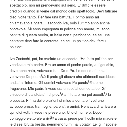
spettacolo, non mi prendevano sul serio. E’ difficile essere
credibili quando si viene dal mondo dello spettacolo. Devi faticare
dieci volte tanto. Per fare una battuta, il primo anno mi
chiamavano zingara, il secondo Iva, solo l’ultimo anno anche
onorevole. Mi sono impegnata in politica con amore, mi sono
pentita di questa scelta, in Italia non ti perdonano, se sei una
cantante devi fare la cantante, se sei un politico devi fare il
politico”.
Iva Zanicchi, poi, ha svelato un aneddoto: “Ho fatto politica per
vendicare mio padre. Era un uomo di poche parole, a Ligonchio,
dove sono nata, votavano tutti Dc o Pc. Le donne e i malati
votavano Dc perchÃ© il prete gli diceva che altrimenti sarebbero
andati all’inferno. Gli uomini votavano Pc perchÃ© se ne
fregavano. Mio padre invece era un social democratico. Gli
chiesero di candidarsi, lui provÃ² a rifiutare ma poi accettÃ² la
proposta. Prima delle elezioni si mise a contare i voti che
avrebbe preso, tra moglie, parenti, e amici. Pensava di arrivare a
quindici voti, invece ne prese uno. Uno di numero. Dopo il
conteggio elettorale arrivÃ² a casa, prese per il collo mia madre e
le disse ‘brutta bestia, nemmeno tu mi hai votato’. Lei gli risposte