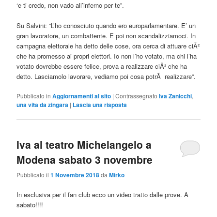
‘e ti credo, non vado all’inferno per te”.
Su Salvini: “L’ho conosciuto quando ero europarlamentare. E’ un
gran lavoratore, un combattente. E poi non scandalizziamoci. In
campagna elettorale ha detto delle cose, ora cerca di attuare ciÃ²
che ha promesso ai propri elettori. Io non l’ho votato, ma chi l’ha
votato dovrebbe essere felice, prova a realizzare ciÃ² che ha
detto. Lasciamolo lavorare, vediamo poi cosa potrÃ realizzare”.
Pubblicato in
Aggiornamenti al sito
|
Contrassegnato
Iva Zanicchi
,
una vita da zingara
|
Lascia una risposta
Iva al teatro Michelangelo a
Modena sabato 3 novembre
Pubblicato il
1 Novembre 2018
da
Mirko
In esclusiva per il fan club ecco un video tratto dalle prove. A
sabato!!!!