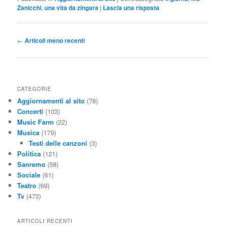
Zanicchi
,
una vita da zingara
|
Lascia una risposta
Navigazione
←
Articoli meno recenti
articolo
CATEGORIE
Aggiornamenti al sito
(78)
Concerti
(103)
Music Farm
(22)
Musica
(179)
Testi delle canzoni
(3)
Politica
(121)
Sanremo
(58)
Sociale
(61)
Teatro
(69)
Tv
(473)
ARTICOLI RECENTI