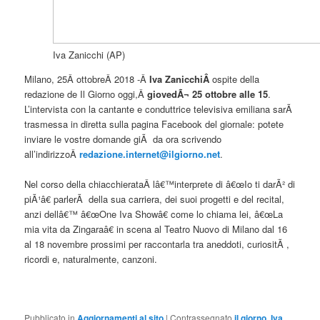
Iva Zanicchi (AP)
Milano, 25Â ottobreÂ 2018 -Â
Iva ZanicchiÂ
ospite della
redazione de Il Giorno oggi,Â
giovedÃ¬ 25 ottobre alle 15
.
L’intervista con la cantante e conduttrice televisiva emiliana sarÃ
trasmessa in diretta sulla pagina Facebook del giornale: potete
inviare le vostre domande giÃ da ora scrivendo
all’indirizzoÂ
redazione.internet@ilgiorno.net
.
Nel corso della chiacchierataÂ lâ€™interprete di â€œIo ti darÃ² di
piÃ¹â€ parlerÃ della sua carriera, dei suoi progetti e del recital,
anzi dellâ€™ â€œOne Iva Showâ€ come lo chiama lei, â€œLa
mia vita da Zingaraâ€ in scena al Teatro Nuovo di Milano dal 16
al 18 novembre prossimi per raccontarla tra aneddoti, curiositÃ ,
ricordi e, naturalmente, canzoni.
Pubblicato in
Aggiornamenti al sito
|
Contrassegnato
il giorno
,
Iva