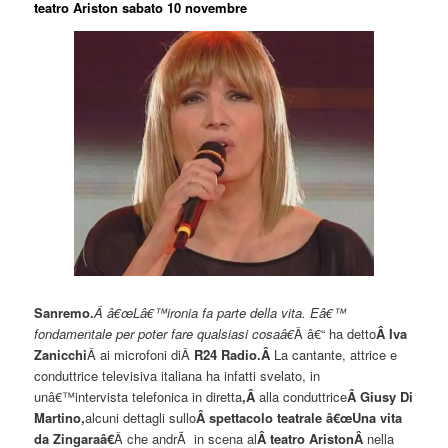
teatro Ariston sabato 10 novembre
Sanremo.
Â â€œLâ€™ironia fa parte della vita. Eâ€™
fondamentale per poter fare qualsiasi cosaâ€
Â â€“ ha detto
Â Iva
Zanicchi
Â ai microfoni diÂ
R24 Radio.Â
La cantante, attrice e
conduttrice televisiva italiana ha infatti svelato, in
unâ€™intervista telefonica in diretta
,Â
alla conduttrice
Â
Giusy Di
Martino
,
alcuni dettagli sullo
Â spettacolo teatrale â€œUna vita
da Zingaraâ€
Â che andrÃ in scena al
Â teatro AristonÂ
nella