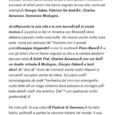
successi di artisti amici che hanno segnato la sua vita, come per
esempioÂ
Giorgio Gaber, Fabrizio De AndrÃ©, Charles
Aznavour, Domenico Modugno.
â€œ
Racconto la mia vita e le mie tournÃ©eÂ in modo
ironico.
Â La prima la feci in America con MorandiÂ dove
abbiamo passato molte cose buffe. Ho vissuto anche molte cose
serie, come per esempio lâ€™incontro con il grande
poeta
Giuseppe Ungaretti
Â o con lo scultoreÂ
Piero ManzÃ¹
Â e
con gli artisti che mi hanno segnato la vita e la carriera dandomi
davvero tanto:
Â
E
dith Piaf, Charles Aznavour
Â con cui farÃ²
un duetto virtuale,Â
Modugno, Giorgio Gaber
Â e tanti
altri
Â â€“ dice â€“ Sono dei momenti anche molto riflessivi e
toccantiÂ ma spero anche da ridere. Sul palco sarÃ²
accompagnata da unâ€™orchestra dal vivo con scenografie
molto belle eÂ un mega schermo dove passano le immagini piÃ¹
belle dellaÂ miaÂ vita artistica. Eâ€™ uno spettacolo molto
gradevoleâ€.Â
Ha vinto piÃ¹ di una volta il
Â Festival di Sanremo,
Â ha fatto
teatro, politicaÂ e portato la canzone italiana nel mondo. Il suo