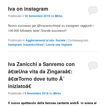
Iva on instagram
Pubblicato il
30 Settembre 2019
da
Mirko
Nuovo successo per @ivazanicchireal su instagram raggiunti i
100.000 followers wow! Grande successo!!
Pubblicato in
Aggiornamenti al sito
,
Sociale
|
Contrassegnato
instagram
,
ivazanicchireal
|
Lascia una risposta
Iva Zanicchi a Sanremo con
â€œUna vita da Zingaraâ€:
â€œTorno dove tutto Ã¨
iniziatoâ€
Pubblicato il
9 Novembre 2018
da
Mirko
Il nuovo spettacolo della famosa cantante andrÃ in scena al