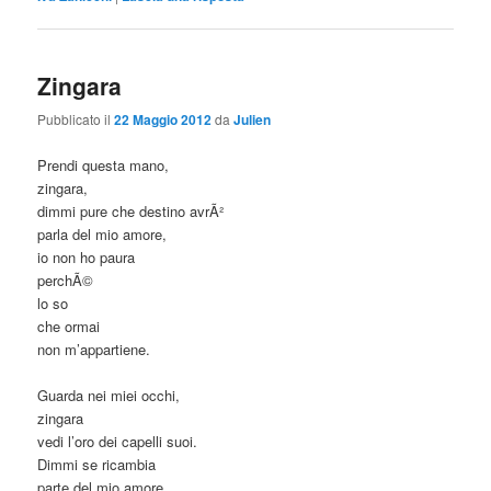
Zingara
Pubblicato il
22 Maggio 2012
da
Julien
Prendi questa mano,
zingara,
dimmi pure che destino avrÃ²
parla del mio amore,
io non ho paura
perchÃ©
lo so
che ormai
non m’appartiene.
Guarda nei miei occhi,
zingara
vedi l’oro dei capelli suoi.
Dimmi se ricambia
parte del mio amore,