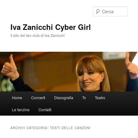
Vai
Vai
al
al
Cerca
contenuto
contenuto
principale
secondario
Iva Zanicchi Cyber Girl
Il sito del fan-club di Iva Zanicchi
Menu
Home
Concerti
Discografia
Tv
Teatro
principale
Le fanzine
Contatti
ARCHIVI CATEGORIA:
TESTI DELLE CANZONI