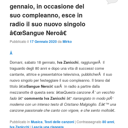
gennaio, in occasione del
suo compleanno, esce in
radio il suo nuovo singolo
â€œSangue Neroâ€
Pubblicato il
17 Gennaio 2020
da
Mirko
Â
Domani, sabato 18 gennaio,
Iva Zanicchi
, raggiungerÃ il
traguardo degli 80 anni e dopo una vita di successi come
cantante, attrice e presentatrice televisiva, pubblicherÃ il suo
nuovo singolo per festeggiare il suo compleanno. Il brano dal
titolo â€œ
Sangue Nero
â€ sarÃ in radio a partire dalla
mezzanotte di questa sera: â€œ
Questa canzone Ã¨ un vecchio
fado
â€“
commenta Iva Zanicchi
â€“
riarrangiato in modo piÃ¹
moderno con un intenso testo di Cristiano Malgioglio. Eâ€™ una
canzone passionale che canto con vigore, e che sento molto
â€.
Pubblicato in
Musica
,
Testi delle canzoni
|
Contrassegnato
80 anni
,
Iva Zanicchi
|
Lascia una risposta