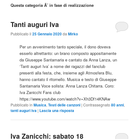
Questa categoria Ã¨ in fase di realizzazione
Tanti auguri Iva
Pubblicato il
25 Gennaio 2020
da
Mirko
Per un avvenimento tanto speciale, il dono doveva
esserlo altrettanto: un brano composto appositamente
da Giuseppe Santamaria e cantato da Anna Lanza, un
‘Tanti auguri Iva’ a nome dei ragazzi del fanclub
presenti alla festa, che, insieme agli Atmosfera Blu,
hanno cantato il ritornello. Musica e testo di Giuseppe
Santamaria Voce solista: Anna Lanza Chitarra. Coro:
Iva Zanicchi Fans club
https://www.youtube.com/watch?v=Xh3Df14KNAw
Pubblicato in
Musica
,
Testi delle canzoni
|
Contrassegnato
80 anni
,
tanti auguri iva
|
Lascia una risposta
Iva Zanicchi: sabato 18