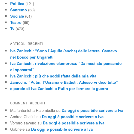
Politica
(121)
Sanremo
(58)
Sociale
(61)
Teatro
(69)
Tv
(473)
ARTICOLI RECENTI
Iva Zanicchi: “Sono l’Aquila (anche) delle lettere. Cantavo
nel bosco per Ungaretti”
Iva Zanicchi, rivelazione clamorosa: “Da mesi sto pensando
di sposarmi”
Iva Zanicchi: più che soddisfatta della mia vita
Zanicchi: “Putin, l’Ucraina e Battisti. Adesso vi dico tutto”
e parole di Iva Zanicchi a Putin per fermare la guerra
COMMENTI RECENTI
Mariantonietta Palombella
su
Da oggi è possibile scrivere a Iva
Andrea Chelini
su
Da oggi è possibile scrivere a Iva
Vorraro saverio
su
Da oggi è possibile scrivere a Iva
Gabriele
su
Da oggi è possibile scrivere a Iva