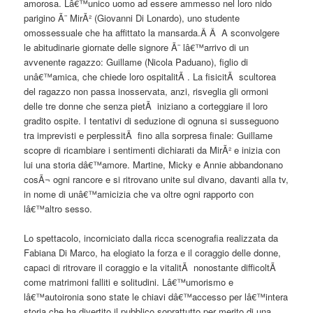
amorosa. Lâ€™unico uomo ad essere ammesso nel loro nido
parigino Ã¨ MirÃ² (Giovanni Di Lonardo), uno studente
omossessuale che ha affittato la mansarda.Â Â A sconvolgere
le abitudinarie giornate delle signore Ã¨ lâ€™arrivo di un
avvenente ragazzo: Guillame (Nicola Paduano), figlio di
unâ€™amica, che chiede loro ospitalitÃ . La fisicitÃ scultorea
del ragazzo non passa inosservata, anzi, risveglia gli ormoni
delle tre donne che senza pietÃ iniziano a corteggiare il loro
gradito ospite. I tentativi di seduzione di ognuna si susseguono
tra imprevisti e perplessitÃ fino alla sorpresa finale: Guillame
scopre di ricambiare i sentimenti dichiarati da MirÃ² e inizia con
lui una storia dâ€™amore. Martine, Micky e Annie abbandonano
cosÃ¬ ogni rancore e si ritrovano unite sul divano, davanti alla tv,
in nome di unâ€™amicizia che va oltre ogni rapporto con
lâ€™altro sesso.
Lo spettacolo, incorniciato dalla ricca scenografia realizzata da
Fabiana Di Marco, ha elogiato la forza e il coraggio delle donne,
capaci di ritrovare il coraggio e la vitalitÃ nonostante difficoltÃ
come matrimoni falliti e solitudini. Lâ€™umorismo e
lâ€™autoironia sono state le chiavi dâ€™accesso per lâ€™intera
storia che ha divertito il pubblico soprattutto per merito di una