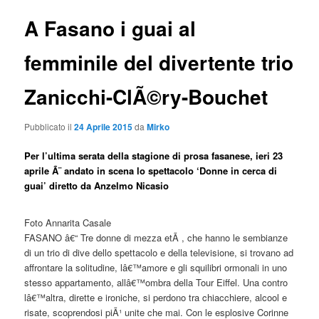
A Fasano i guai al
femminile del divertente trio
Zanicchi-ClÃ©ry-Bouchet
Pubblicato il
24 Aprile 2015
da
Mirko
Per l’ultima serata della stagione di prosa fasanese, ieri 23
aprile Ã¨ andato in scena lo spettacolo ‘Donne in cerca di
guai’ diretto da Anzelmo Nicasio
Foto Annarita Casale
FASANO â€“ Tre donne di mezza etÃ , che hanno le sembianze
di un trio di dive dello spettacolo e della televisione, si trovano ad
affrontare la solitudine, lâ€™amore e gli squilibri ormonali in uno
stesso appartamento, allâ€™ombra della Tour Eiffel. Una contro
lâ€™altra, dirette e ironiche, si perdono tra chiacchiere, alcool e
risate, scoprendosi piÃ¹ unite che mai. Con le esplosive Corinne