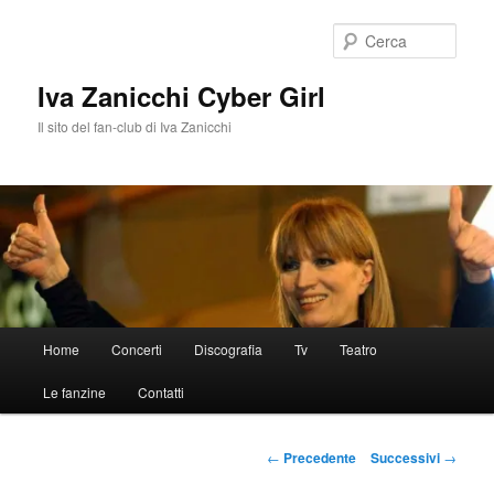
Vai
al
Cerca
contenuto
principale
Iva Zanicchi Cyber Girl
Il sito del fan-club di Iva Zanicchi
Menu
Home
Concerti
Discografia
Tv
Teatro
principale
Le fanzine
Contatti
Navigazione
←
Precedente
Successivi
→
articolo