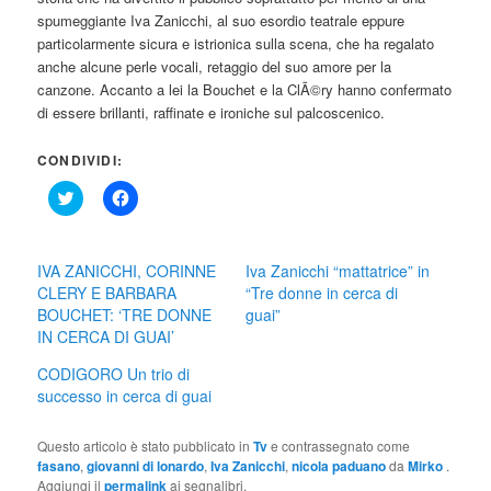
spumeggiante Iva Zanicchi, al suo esordio teatrale eppure
particolarmente sicura e istrionica sulla scena, che ha regalato
anche alcune perle vocali, retaggio del suo amore per la
canzone. Accanto a lei la Bouchet e la ClÃ©ry hanno confermato
di essere brillanti, raffinate e ironiche sul palcoscenico.
CONDIVIDI:
Click
Fai
to
clic
share
per
on
condividere
Twitter
su
(Si
Facebook
IVA ZANICCHI, CORINNE
Iva Zanicchi “mattatrice” in
apre
(Si
CLERY E BARBARA
“Tre donne in cerca di
in
apre
una
in
BOUCHET: ‘TRE DONNE
guai”
nuova
una
IN CERCA DI GUAI’
finestra)
nuova
finestra)
CODIGORO Un trio di
successo in cerca di guai
Questo articolo è stato pubblicato in
Tv
e contrassegnato come
fasano
,
giovanni di lonardo
,
Iva Zanicchi
,
nicola paduano
da
Mirko
.
Aggiungi il
permalink
ai segnalibri.