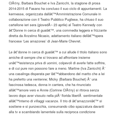
ClÃ©ry, Barbara Bouchet e Iva Zanicchi, la stagione di prosa
2014-2015 di Fasano ha concluso il suo ciclo di appuntamenti. La
kermesse, organizzata dallâ€™Amministrazione Comunale in
collaborazione con il Teatro Pubblico Pugliese, ha chiuso il suo
cartellone ieri sera (giovedÃ¬ 23 aprile) al Teatro Kennedy con
â€˜Donne in cerca di guaiâ€™, una commedia leggera e frizzante
diretta da Anzelmo Nicasio, adattamento italiano dellâ€™opera
francese ‘Les amazones’ di Jean-Marie Chevret.
Le â€˜donne in cerca di guaiâ€™ a cui allude il titolo italiano sono
amiche di sempre che si trovano ad affrontare insieme
unâ€™esistenza priva di uomini, colpevoli di averle fatte soffrire,
e di cui pure non possono fare a meno. Martine (Iva Zanicchi) Ã¨
una casalinga disperata per lâ€™abbandono del marito che a lei
ha preferito una ventenne; Micky (Barbara Bouchet) Ã¨ una
fascinosa tedesca, donna in carriera, che ha rinunciato
allâ€™amore vero e Annie (Corinne ClÃ©ry) si ritrova senza
lavoro dopo aver vissuto nella piÃ¹ florida libertÃ sentimentale
allâ€™interno di villaggi vacanze. Il trio di â€˜amazzoniâ€™ si
sostiene e si punzecchia, consumando cibo spazzatura davanti
alla tv e scambiando lamentele sulla reciproca condizione