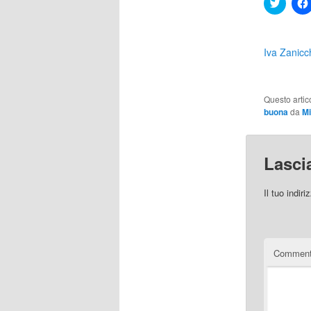
Click
to
share
on
Twitter
(Si
Iva Zanicch
apre
in
una
nuova
finestr
Questo artic
buona
da
M
Lasci
Il tuo indir
Commen