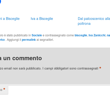
Fai
clic
per
condividere
su
Facebook
i a Bisceglie
Iva a Bisceglie
Dal palcoscenico all
(Si
apre
poltrona
in
una
a)
nuova
olo è stato pubblicato in
Sociale
e contrassegnato come
bisceglie
,
Iva Zanicchi
,
na
finestra)
irko
. Aggiungi il
permalink
ai segnalibri.
a un commento
*
izzo email non sarà pubblicato.
I campi obbligatori sono contrassegnati
*
to