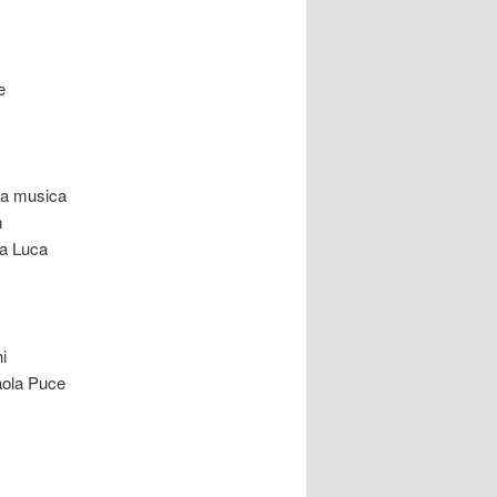
e
lla musica
n
ta Luca
i
Paola Puce