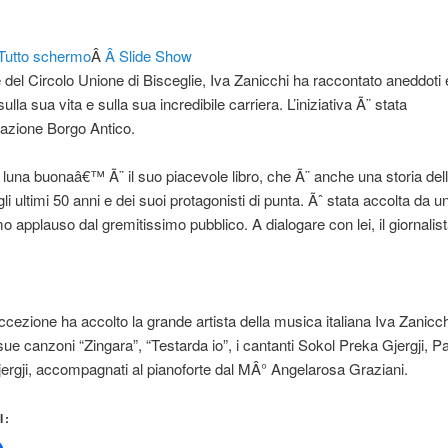
Tutto schermo
Â
Â Slide Show
e del Circolo Unione di Bisceglie, Iva Zanicchi ha raccontato aneddoti 
ulla sua vita e sulla sua incredibile carriera. L’iniziativa Ã¨ stata
iazione Borgo Antico.
 luna buonaâ€™ Ã¨ il suo piacevole libro, che Ã¨ anche una storia de
gli ultimi 50 anni e dei suoi protagonisti di punta. Ãˆ stata accolta da u
o applauso dal gremitissimo pubblico. A dialogare con lei, il giornalis
eccezione ha accolto la grande artista della musica italiana Iva Zanicch
ue canzoni “Zingara”, “Testarda io”, i cantanti Sokol Preka Gjergji, 
ergji, accompagnati al pianoforte dal MÂ° Angelarosa Graziani.
I: