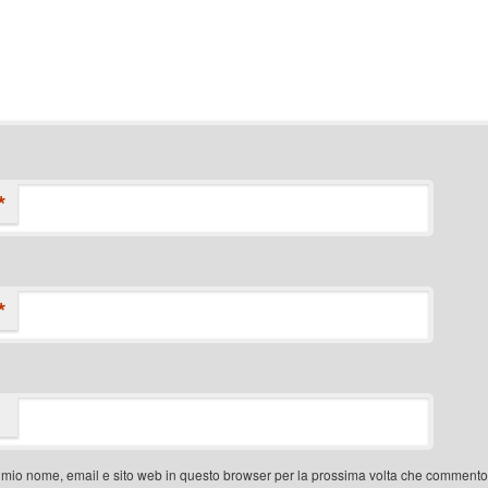
*
*
l mio nome, email e sito web in questo browser per la prossima volta che commento