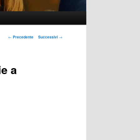
Navigazione
←
Precedente
Successivi
→
articolo
ie a