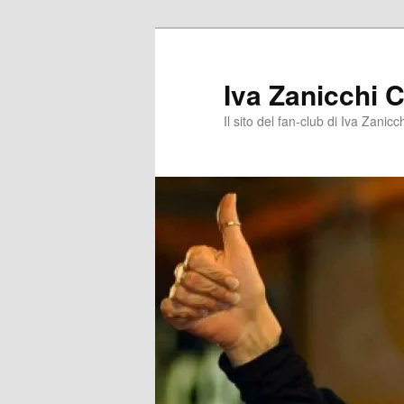
Vai
al
contenuto
Iva Zanicchi C
principale
Il sito del fan-club di Iva Zanicc