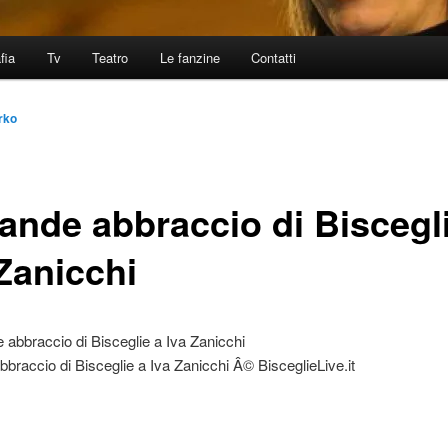
fia
Tv
Teatro
Le fanzine
Contatti
rko
rande abbraccio di Biscegl
 Zanicchi
abbraccio di Bisceglie a Iva Zanicchi Â© BisceglieLive.it