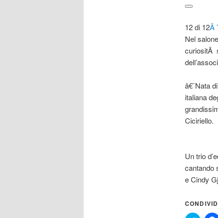
12 di 12
Â 
N
el salon
curiositÃ s
dell’assoc
â€˜Nata di
italiana de
grandissim
Ciciriello.
Un trio d’
cantando s
e Cindy Gj
CONDIVID