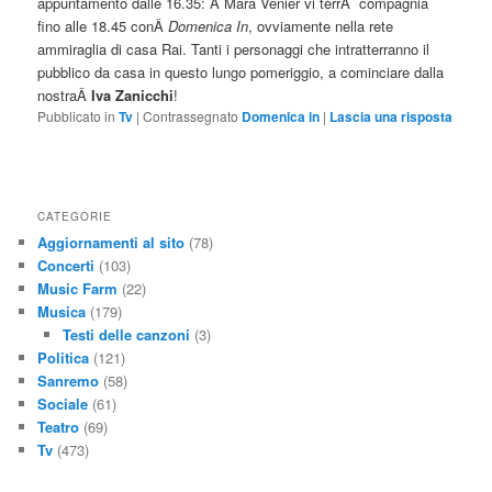
appuntamento dalle 16.35: Â Mara Venier vi terrÃ compagnia
fino alle 18.45 conÂ
Domenica In
, ovviamente nella rete
ammiraglia di casa Rai. Tanti i personaggi che intratterranno il
pubblico da casa in questo lungo pomeriggio, a cominciare dalla
nostraÂ
Iva Zanicchi
!
Pubblicato in
Tv
|
Contrassegnato
Domenica in
|
Lascia una risposta
CATEGORIE
Aggiornamenti al sito
(78)
Concerti
(103)
Music Farm
(22)
Musica
(179)
Testi delle canzoni
(3)
Politica
(121)
Sanremo
(58)
Sociale
(61)
Teatro
(69)
Tv
(473)