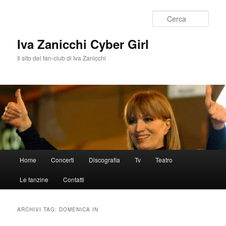
Vai
Vai
al
al
Cerca
contenuto
contenuto
principale
secondario
Iva Zanicchi Cyber Girl
Il sito del fan-club di Iva Zanicchi
Menu
Home
Concerti
Discografia
Tv
Teatro
principale
Le fanzine
Contatti
ARCHIVI TAG:
DOMENICA IN