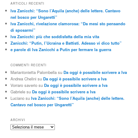
ARTICOLI RECENTI
Iva Zanicchi: “Sono l’Aquila (anche) delle lettere. Cantavo
nel bosco per Ungaretti”
Iva Zanicchi, rivelazione clamorosa: “Da mesi sto pensando
di sposarmi”
Iva Zanicchi: più che soddisfatta della mia vita
Zanicchi: “Putin, l’Ucraina e Battisti. Adesso vi dico tutto”
e parole di Iva Zanicchi a Putin per fermare la guerra
COMMENTI RECENTI
Mariantonietta Palombella
su
Da oggi è possibile scrivere a Iva
Andrea Chelini
su
Da oggi è possibile scrivere a Iva
Vorraro saverio
su
Da oggi è possibile scrivere a Iva
Gabriele
su
Da oggi è possibile scrivere a Iva
Luciano
su
Iva Zanicchi: “Sono l’Aquila (anche) delle lettere.
Cantavo nel bosco per Ungaretti”
ARCHIVI
Archivi