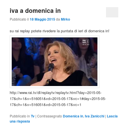
iva a domenica in
Pubblicato il
18 Maggio 2015
da
Mirko
su rai replay potete rivedere la puntata di ieri di domenica in!
http://www.rai.tv/dl/replaytv/replaytv.html?day=2015-05-
17&ch=1&v=516051&vd=2015-05-17&vc=1#day=2015-05-
17&ch=1&v=516051&vd=2015-05-17&vc=1
Pubblicato in
Tv
|
Contrassegnato
Domenica in
,
Iva Zanicchi
|
Lascia
una risposta