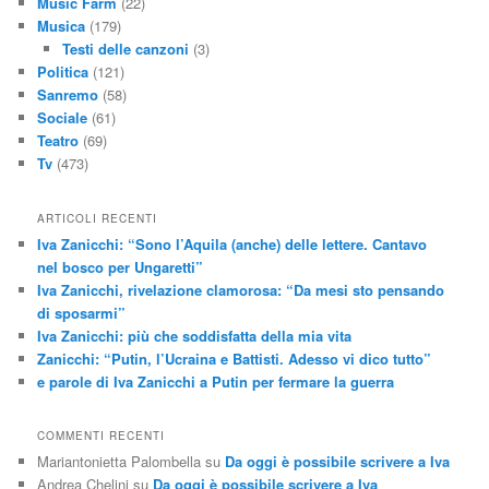
Music Farm
(22)
Musica
(179)
Testi delle canzoni
(3)
Politica
(121)
Sanremo
(58)
Sociale
(61)
Teatro
(69)
Tv
(473)
ARTICOLI RECENTI
Iva Zanicchi: “Sono l’Aquila (anche) delle lettere. Cantavo
nel bosco per Ungaretti”
Iva Zanicchi, rivelazione clamorosa: “Da mesi sto pensando
di sposarmi”
Iva Zanicchi: più che soddisfatta della mia vita
Zanicchi: “Putin, l’Ucraina e Battisti. Adesso vi dico tutto”
e parole di Iva Zanicchi a Putin per fermare la guerra
COMMENTI RECENTI
Mariantonietta Palombella
su
Da oggi è possibile scrivere a Iva
Andrea Chelini
su
Da oggi è possibile scrivere a Iva