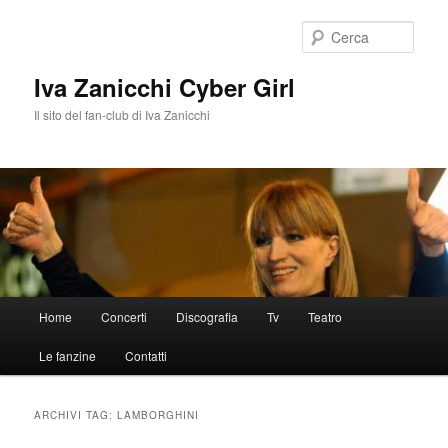
Vai
Vai
al
al
Cerca
contenuto
contenuto
principale
secondario
Iva Zanicchi Cyber Girl
Il sito del fan-club di Iva Zanicchi
Menu
Home
Concerti
Discografia
Tv
Teatro
principale
Le fanzine
Contatti
ARCHIVI TAG:
LAMBORGHINI