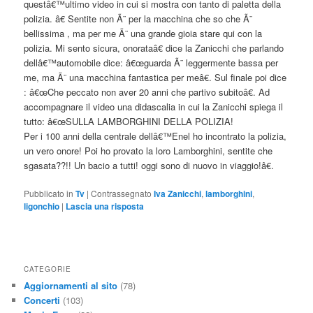
questâ€™ultimo video in cui si mostra con tanto di paletta della
polizia. â€ Sentite non Ã¨ per la macchina che so che Ã¨
bellissima , ma per me Ã¨ una grande gioia stare qui con la
polizia. Mi sento sicura, onorataâ€ dice la Zanicchi che parlando
dellâ€™automobile dice: â€œguarda Ã¨ leggermente bassa per
me, ma Ã¨ una macchina fantastica per meâ€. Sul finale poi dice
: â€œChe peccato non aver 20 anni che partivo subitoâ€. Ad
accompagnare il video una didascalia in cui la Zanicchi spiega il
tutto: â€œSULLA LAMBORGHINI DELLA POLIZIA!
Per i 100 anni della centrale dellâ€™Enel ho incontrato la polizia,
un vero onore! Poi ho provato la loro Lamborghini, sentite che
sgasata??!! Un bacio a tutti! oggi sono di nuovo in viaggio!â€.
Pubblicato in
Tv
|
Contrassegnato
Iva Zanicchi
,
lamborghini
,
ligonchio
|
Lascia una risposta
CATEGORIE
Aggiornamenti al sito
(78)
Concerti
(103)