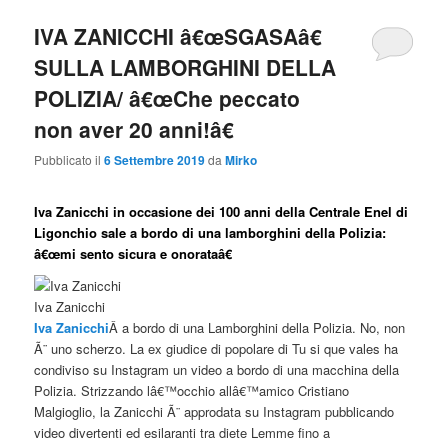
IVA ZANICCHI â€œSGASAâ€
SULLA LAMBORGHINI DELLA
POLIZIA/ â€œChe peccato
non aver 20 anni!â€
Pubblicato il
6 Settembre 2019
da
Mirko
Iva Zanicchi in occasione dei 100 anni della Centrale Enel di
Ligonchio sale a bordo di una lamborghini della Polizia:
â€œmi sento sicura e onorataâ€
Iva Zanicchi
Iva Zanicchi
Â a bordo di una Lamborghini della Polizia. No, non
Ã¨ uno scherzo. La ex giudice di popolare di Tu si que vales ha
condiviso su Instagram un video a bordo di una macchina della
Polizia. Strizzando lâ€™occhio allâ€™amico Cristiano
Malgioglio, la Zanicchi Ã¨ approdata su Instagram pubblicando
video divertenti ed esilaranti tra diete Lemme fino a