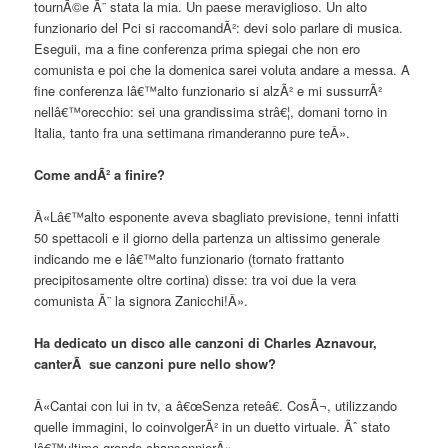
tournÃ©e Ã¨ stata la mia. Un paese meraviglioso. Un alto
funzionario del Pci si raccomandÃ²: devi solo parlare di musica.
Eseguii, ma a fine conferenza prima spiegai che non ero
comunista e poi che la domenica sarei voluta andare a messa. A
fine conferenza lâ€™alto funzionario si alzÃ² e mi sussurrÃ²
nellâ€™orecchio: sei una grandissima strâ€¦, domani torno in
Italia, tanto fra una settimana rimanderanno pure teÂ».
Come andÃ² a finire?
Â«Lâ€™alto esponente aveva sbagliato previsione, tenni infatti
50 spettacoli e il giorno della partenza un altissimo generale
indicando me e lâ€™alto funzionario (tornato frattanto
precipitosamente oltre cortina) disse: tra voi due la vera
comunista Ã¨ la signora Zanicchi!Â».
Ha dedicato un disco alle canzoni di Charles Aznavour,
canterÃ sue canzoni pure nello show?
Â«Cantai con lui in tv, a â€œSenza reteâ€. CosÃ¬, utilizzando
quelle immagini, lo coinvolgerÃ² in un duetto virtuale. Ãˆ stato
lâ€™ultimo grande chansonnierÂ».