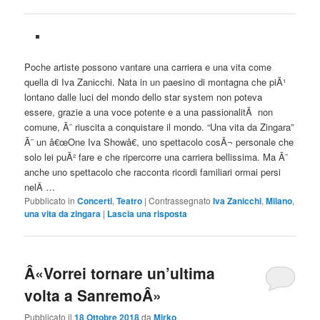
Poche artiste possono vantare una carriera e una vita come
quella di Iva Zanicchi. Nata in un paesino di montagna che piÃ¹
lontano dalle luci del mondo dello star system non poteva
essere, grazie a una voce potente e a una passionalitÃ non
comune, Ã¨ riuscita a conquistare il mondo. “Una vita da Zingara”
Ã¨ un â€œOne Iva Showâ€, uno spettacolo cosÃ¬ personale che
solo lei puÃ² fare e che ripercorre una carriera bellissima. Ma Ã¨
anche uno spettacolo che racconta ricordi familiari ormai persi
nelÂ
…
Pubblicato in
Concerti
,
Teatro
|
Contrassegnato
Iva Zanicchi
,
Milano
,
una vita da zingara
|
Lascia una risposta
Â«Vorrei tornare un’ultima
volta a SanremoÂ»
Pubblicato il
18 Ottobre 2018
da
Mirko