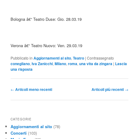
Bologna â€“ Teatro Duse: Gio. 28.03.19
Verona â€“ Teatro Nuovo: Ven. 29.03.19
Pubblicato in
Aggiornamenti al sito
,
Teatro
|
Contrassegnato
conegliano
,
Iva Zanicchi
,
Milano
,
roma
,
una vita da zingara
|
Lascia
una risposta
Navigazione
←
Articoli meno recenti
Articoli più recenti
→
articolo
CATEGORIE
Aggiornamenti al sito
(78)
Concerti
(103)