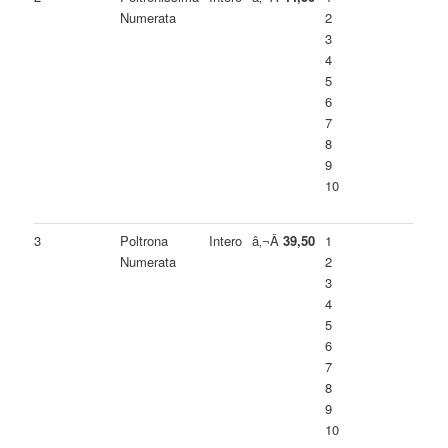
Numerata
2
3
4
5
6
7
8
9
10
3
Poltrona
Intero
â‚¬Â
39,50
1
Numerata
2
3
4
5
6
7
8
9
10