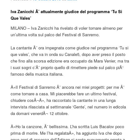
Iva Zanicchi Ã¨ attualmente giudice del programma ‘Tu Si
Que Vales’
MILANO – Iva Zanicchi ha rivelato di voler tornare almeno per
un’ultima volta sul palco del Festival di Sanremo.
La cantante Ã¨ ora impegnata come giudice nel programma ‘Tu si
que vales’, che va in onda su Canale5, dopo aver preso il posto
che fino alla scorsa edizione era occupato da Mara Venier, ma tra
i suoi sogni c’Ã¨ proprio quello di rimettere piede sul palco piÃ¹
famoso della musica italiana.
Â«Il Festival di Sanremo Ã¨ ancora nei miei progetti: per me Ã¨
come tornare a casa. Mi piacerebbe fare un ultimo festival,
chiudere cosÃ¬Â», ha raccontato la cantante in una lunga
intervista rilasciata al settimanale ‘Gente’, nel numero in edicola
da domani venerdÃ¬ 12 ottobre.
Â«Ho la canzone, Ã¨ bellissima. L’ha scritta Luis Bacalov poco
prima di morire. Me l’ha regalataÂ», ha aggiunto Iva che dopo
nove anni di assenza dall’Artison si sente nuovamente pronta a