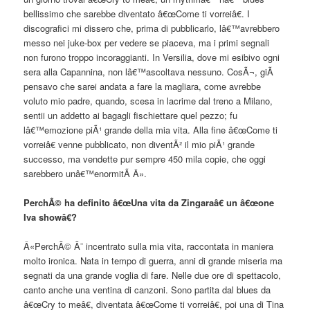
bellissimo che sarebbe diventato â€œCome ti vorreiâ€. I
discografici mi dissero che, prima di pubblicarlo, lâ€™avrebbero
messo nei juke-box per vedere se piaceva, ma i primi segnali
non furono troppo incoraggianti. In Versilia, dove mi esibivo ogni
sera alla Capannina, non lâ€™ascoltava nessuno. CosÃ¬, giÃ
pensavo che sarei andata a fare la magliara, come avrebbe
voluto mio padre, quando, scesa in lacrime dal treno a Milano,
sentii un addetto ai bagagli fischiettare quel pezzo; fu
lâ€™emozione piÃ¹ grande della mia vita. Alla fine â€œCome ti
vorreiâ€ venne pubblicato, non diventÃ² il mio piÃ¹ grande
successo, ma vendette pur sempre 450 mila copie, che oggi
sarebbero unâ€™enormitÃ Â».
PerchÃ© ha definito â€œUna vita da Zingaraâ€ un â€œone
Iva showâ€?
Â«PerchÃ© Ã¨ incentrato sulla mia vita, raccontata in maniera
molto ironica. Nata in tempo di guerra, anni di grande miseria ma
segnati da una grande voglia di fare. Nelle due ore di spettacolo,
canto anche una ventina di canzoni. Sono partita dal blues da
â€œCry to meâ€, diventata â€œCome ti vorreiâ€, poi una di Tina