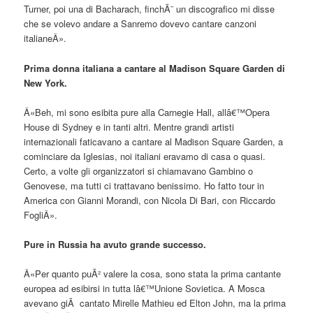
Turner, poi una di Bacharach, finchÃ¨ un discografico mi disse
che se volevo andare a Sanremo dovevo cantare canzoni
italianeÂ».
Prima donna italiana a cantare al Madison Square Garden di
New York.
Â«Beh, mi sono esibita pure alla Carnegie Hall, allâ€™Opera
House di Sydney e in tanti altri. Mentre grandi artisti
internazionali faticavano a cantare al Madison Square Garden, a
cominciare da Iglesias, noi italiani eravamo di casa o quasi.
Certo, a volte gli organizzatori si chiamavano Gambino o
Genovese, ma tutti ci trattavano benissimo. Ho fatto tour in
America con Gianni Morandi, con Nicola Di Bari, con Riccardo
FogliÂ».
Pure in Russia ha avuto grande successo.
Â«Per quanto puÃ² valere la cosa, sono stata la prima cantante
europea ad esibirsi in tutta lâ€™Unione Sovietica. A Mosca
avevano giÃ cantato Mirelle Mathieu ed Elton John, ma la prima