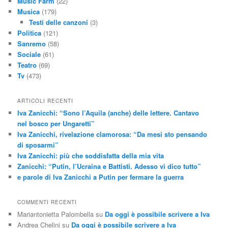
Music Farm
(22)
Musica
(179)
Testi delle canzoni
(3)
Politica
(121)
Sanremo
(58)
Sociale
(61)
Teatro
(69)
Tv
(473)
ARTICOLI RECENTI
Iva Zanicchi: “Sono l’Aquila (anche) delle lettere. Cantavo
nel bosco per Ungaretti”
Iva Zanicchi, rivelazione clamorosa: “Da mesi sto pensando
di sposarmi”
Iva Zanicchi: più che soddisfatta della mia vita
Zanicchi: “Putin, l’Ucraina e Battisti. Adesso vi dico tutto”
e parole di Iva Zanicchi a Putin per fermare la guerra
COMMENTI RECENTI
Mariantonietta Palombella
su
Da oggi è possibile scrivere a Iva
Andrea Chelini
su
Da oggi è possibile scrivere a Iva