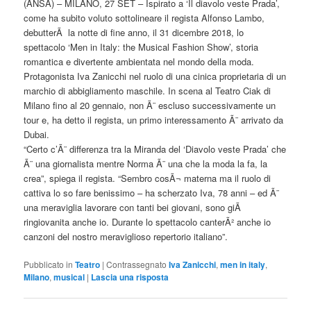
(ANSA) – MILANO, 27 SET – Ispirato a ‘Il diavolo veste Prada’,
come ha subito voluto sottolineare il regista Alfonso Lambo,
debutterÃ la notte di fine anno, il 31 dicembre 2018, lo
spettacolo ‘Men in Italy: the Musical Fashion Show’, storia
romantica e divertente ambientata nel mondo della moda.
Protagonista Iva Zanicchi nel ruolo di una cinica proprietaria di un
marchio di abbigliamento maschile. In scena al Teatro Ciak di
Milano fino al 20 gennaio, non Ã¨ escluso successivamente un
tour e, ha detto il regista, un primo interessamento Ã¨ arrivato da
Dubai.
“Certo c’Ã¨ differenza tra la Miranda del ‘Diavolo veste Prada’ che
Ã¨ una giornalista mentre Norma Ã¨ una che la moda la fa, la
crea”, spiega il regista. “Sembro cosÃ¬ materna ma il ruolo di
cattiva lo so fare benissimo – ha scherzato Iva, 78 anni – ed Ã¨
una meraviglia lavorare con tanti bei giovani, sono giÃ
ringiovanita anche io. Durante lo spettacolo canterÃ² anche io
canzoni del nostro meraviglioso repertorio italiano”.
Pubblicato in
Teatro
|
Contrassegnato
Iva Zanicchi
,
men in italy
,
Milano
,
musical
|
Lascia una risposta