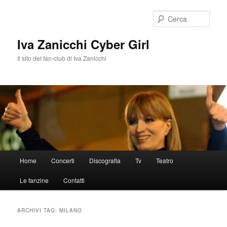
Vai
Vai
al
al
Cerca
contenuto
contenuto
principale
secondario
Iva Zanicchi Cyber Girl
Il sito del fan-club di Iva Zanicchi
Menu
Home
Concerti
Discografia
Tv
Teatro
principale
Le fanzine
Contatti
ARCHIVI TAG:
MILANO