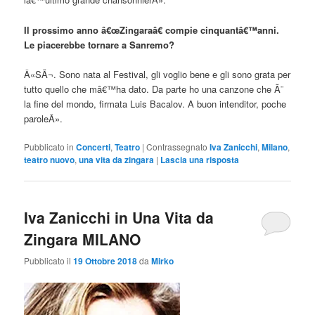
Il prossimo anno â€œZingaraâ€ compie cinquantâ€™anni.
Le piacerebbe tornare a Sanremo?
Â«SÃ¬. Sono nata al Festival, gli voglio bene e gli sono grata per
tutto quello che mâ€™ha dato. Da parte ho una canzone che Ã¨
la fine del mondo, firmata Luis Bacalov. A buon intenditor, poche
paroleÂ».
Pubblicato in
Concerti
,
Teatro
|
Contrassegnato
Iva Zanicchi
,
Milano
,
teatro nuovo
,
una vita da zingara
|
Lascia una risposta
Iva Zanicchi in Una Vita da
Zingara MILANO
Pubblicato il
19 Ottobre 2018
da
Mirko