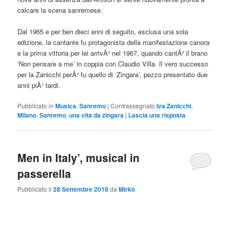
calcare la scena sanremese.
Dal 1965 e per ben dieci anni di seguito, esclusa una sola
edizione, la cantante fu protagonista della manifestazione canora
e la prima vittoria per lei arrivÃ² nel 1967, quando cantÃ² il brano
‘Non pensare a me’ in coppia con Claudio Villa. Il vero successo
per la Zanicchi perÃ² fu quello di ‘Zingara’, pezzo presentato due
anni piÃ¹ tardi.
Pubblicato in
Musica
,
Sanremo
|
Contrassegnato
Iva Zanicchi
,
Milano
,
Sanremo
,
una vita da zingara
|
Lascia una risposta
Men in Italy’, musical in
passerella
Pubblicato il
28 Settembre 2018
da
Mirko