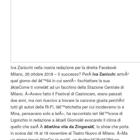
Iva Zanicchi nella nostra redazione per la diretta Facebook
Milano, 26 ottobre 2018 – Il successo? PerÂ
Iva Zanicch
i arrivÃ²
quel giorno del â€™64 in cui sentÃ¬ fischiettare la sua
â€œCome ti vorreiâ€ ad un facchino della Stazione Centrale di
Milano. Â«Avevo fatto il Festival di Castrocaro, erano passati
due anni, ma non riuscivo a trovare la canzone giusta perchÃ©
tutti gli autori della Ri-Fi, lâ€™etichetta per cui incidevamo io e
Mina, pensavano solo a leiÂ», ha raccontato ieri lâ€™icona di
Ligonchio in redazione a â€œIl Giornoâ€ evocando il clima di
quello che sarÃ Â
â€œUna vita da Zingaraâ€
, lo show che porta
in scena dal 16 al 18 novembre al Teatro Nuovo di Milano. Â«Ma
un giorno trovai â€œCry to meâ€, un rhythmâ€™nâ€™blues