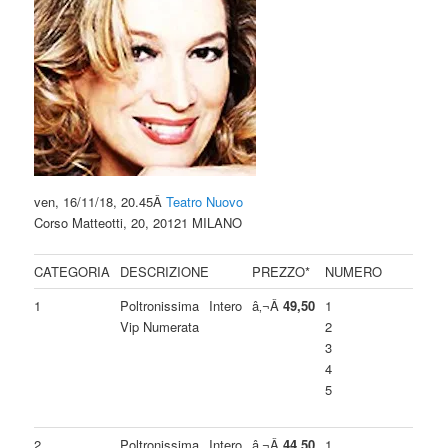
ven, 16/11/18, 20.45Â
Teatro Nuovo
Corso Matteotti, 20, 20121 MILANO
CATEGORIA
DESCRIZIONE
PREZZO*
NUMERO
1
Poltronissima
Intero
â‚¬Â
49,50
1
Vip Numerata
2
3
4
5
2
Poltronissima
Intero
â‚¬Â
44,50
1