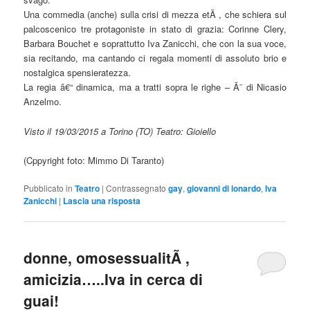
Una commedia (anche) sulla crisi di mezza etÃ , che schiera sul
palcoscenico tre protagoniste in stato di grazia: Corinne Clery,
Barbara Bouchet e soprattutto Iva Zanicchi, che con la sua voce,
sia recitando, ma cantando ci regala momenti di assoluto brio e
nostalgica spensieratezza.
La regia â€“ dinamica, ma a tratti sopra le righe – Ã¨ di Nicasio
Anzelmo.
Visto il 19/03/2015 a Torino (TO) Teatro: Gioiello
(Cppyright foto: Mimmo Di Taranto)
Pubblicato in
Teatro
|
Contrassegnato
gay
,
giovanni di lonardo
,
Iva
Zanicchi
|
Lascia una risposta
donne, omosessualitÃ ,
amicizia…..Iva in cerca di
guai!