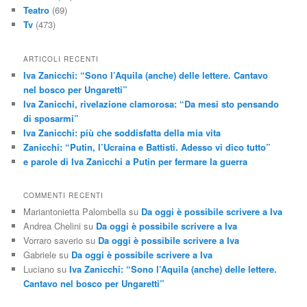
Teatro
(69)
Tv
(473)
ARTICOLI RECENTI
Iva Zanicchi: “Sono l’Aquila (anche) delle lettere. Cantavo
nel bosco per Ungaretti”
Iva Zanicchi, rivelazione clamorosa: “Da mesi sto pensando
di sposarmi”
Iva Zanicchi: più che soddisfatta della mia vita
Zanicchi: “Putin, l’Ucraina e Battisti. Adesso vi dico tutto”
e parole di Iva Zanicchi a Putin per fermare la guerra
COMMENTI RECENTI
Mariantonietta Palombella
su
Da oggi è possibile scrivere a Iva
Andrea Chelini
su
Da oggi è possibile scrivere a Iva
Vorraro saverio
su
Da oggi è possibile scrivere a Iva
Gabriele
su
Da oggi è possibile scrivere a Iva
Luciano
su
Iva Zanicchi: “Sono l’Aquila (anche) delle lettere.
Cantavo nel bosco per Ungaretti”