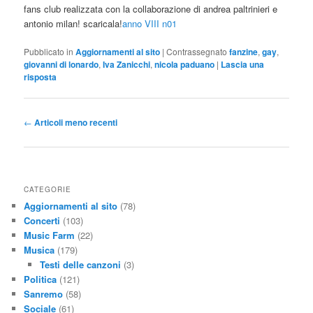
fans club realizzata con la collaborazione di andrea paltrinieri e
antonio milan! scaricala!
anno VIII n01
Pubblicato in
Aggiornamenti al sito
|
Contrassegnato
fanzine
,
gay
,
giovanni di lonardo
,
Iva Zanicchi
,
nicola paduano
|
Lascia una
risposta
Navigazione
←
Articoli meno recenti
articolo
CATEGORIE
Aggiornamenti al sito
(78)
Concerti
(103)
Music Farm
(22)
Musica
(179)
Testi delle canzoni
(3)
Politica
(121)
Sanremo
(58)
Sociale
(61)