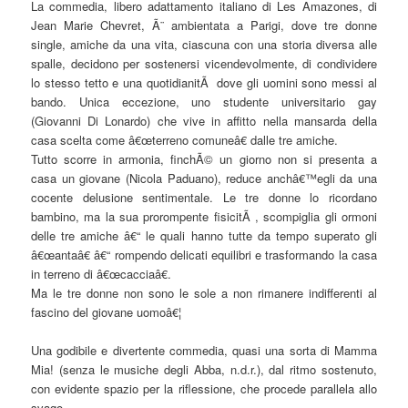
La commedia, libero adattamento italiano di Les Amazones, di
Jean Marie Chevret, Ã¨ ambientata a Parigi, dove tre donne
single, amiche da una vita, ciascuna con una storia diversa alle
spalle, decidono per sostenersi vicendevolmente, di condividere
lo stesso tetto e una quotidianitÃ dove gli uomini sono messi al
bando. Unica eccezione, uno studente universitario gay
(Giovanni Di Lonardo) che vive in affitto nella mansarda della
casa scelta come â€œterreno comuneâ€ dalle tre amiche.
Tutto scorre in armonia, finchÃ© un giorno non si presenta a
casa un giovane (Nicola Paduano), reduce anchâ€™egli da una
cocente delusione sentimentale. Le tre donne lo ricordano
bambino, ma la sua prorompente fisicitÃ , scompiglia gli ormoni
delle tre amiche â€“ le quali hanno tutte da tempo superato gli
â€œantaâ€ â€“ rompendo delicati equilibri e trasformando la casa
in terreno di â€œcacciaâ€.
Ma le tre donne non sono le sole a non rimanere indifferenti al
fascino del giovane uomoâ€¦
Una godibile e divertente commedia, quasi una sorta di Mamma
Mia! (senza le musiche degli Abba, n.d.r.), dal ritmo sostenuto,
con evidente spazio per la riflessione, che procede parallela allo
svago.