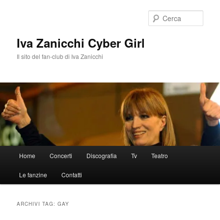
Vai
Vai
al
al
Cerca
contenuto
contenuto
principale
secondario
Iva Zanicchi Cyber Girl
Il sito del fan-club di Iva Zanicchi
Menu
Home
Concerti
Discografia
Tv
Teatro
principale
Le fanzine
Contatti
ARCHIVI TAG:
GAY