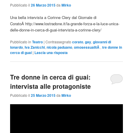
Pubblicato il
26 Marzo 2015
da
Mirko
Una bella intervista a Corinne Clery dal Giornale di
CoratoÂ http://www.lostradone.it/la-grande-forza-e-la-luce-unica-
delle-donne-in-cerca-di-guai-intervista-a-corinne-clery/
Pubblicato in
Teatro
|
Contrassegnato
corato
,
gay
,
giovanni di
lonardo
,
Iva Zanicchi
,
nicola paduano
,
omosessualitÃ
,
tre donne in
cerca di guai
|
Lascia una risposta
Tre donne in cerca di guai:
intervista alle protagoniste
Pubblicato il
25 Marzo 2015
da
Mirko