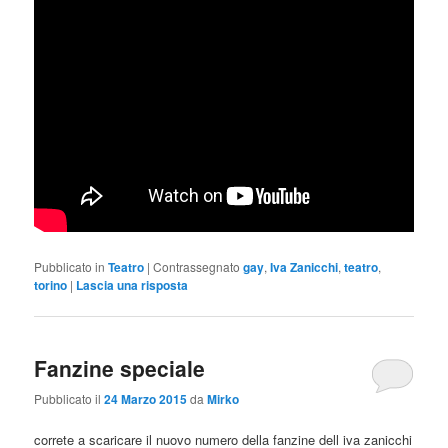
Pubblicato in
Teatro
|
Contrassegnato
gay
,
Iva Zanicchi
,
teatro
,
torino
|
Lascia una risposta
Fanzine speciale
Pubblicato il
24 Marzo 2015
da
Mirko
correte a scaricare il nuovo numero della fanzine dell iva zanicchi