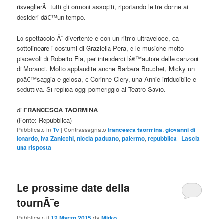
risveglierÃ tutti gli ormoni assopiti, riportando le tre donne ai
desideri dâ€™un tempo.
Lo spettacolo Ã¨ divertente e con un ritmo ultraveloce, da
sottolineare i costumi di Graziella Pera, e le musiche molto
piacevoli di Roberto Fia, per intenderci lâ€™autore delle canzoni
di Morandi. Molto applaudite anche Barbara Bouchet, Micky un
poâ€™saggia e gelosa, e Corinne Clery, una Annie irriducibile e
seduttiva. Si replica oggi pomeriggio al Teatro Savio.
di
FRANCESCA TAORMINA
(Fonte: Repubblica)
Pubblicato in
Tv
|
Contrassegnato
francesca taormina
,
giovanni di
lonardo
,
Iva Zanicchi
,
nicola paduano
,
palermo
,
repubblica
|
Lascia
una risposta
Le prossime date della
tournÃ¨e
Pubblicato il
12 Marzo 2015
da
Mirko