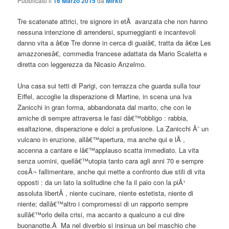
Pubblicato il
16 Marzo 2015
da
Mirko
Tre scatenate attrici, tre signore in etÃ avanzata che non hanno
nessuna intenzione di arrendersi, spumeggianti e incantevoli
danno vita a â€œ Tre donne in cerca di guaiâ€, tratta da â€œ Les
amazzonesâ€, commedia francese adattata da Mario Scaletta e
diretta con leggerezza da Nicasio Anzelmo.
Una casa sui tetti di Parigi, con terrazza che guarda sulla tour
Eiffel, accoglie la disperazione di Martine, in scena una Iva
Zanicchi in gran forma, abbandonata dal marito, che con le
amiche di sempre attraversa le fasi dâ€™obbligo : rabbia,
esaltazione, disperazione e dolci a profusione. La Zanicchi Ã¨ un
vulcano in eruzione, allâ€™apertura, ma anche qui e lÃ ,
accenna a cantare e lâ€™applauso scatta immediato. La vita
senza uomini, quellâ€™utopia tanto cara agli anni 70 e sempre
cosÃ¬ fallimentare, anche qui mette a confronto due stili di vita
opposti : da un lato la solitudine che fa il paio con la piÃ¹
assoluta libertÃ , niente cucinare, niente estetista, niente di
niente; dallâ€™altro i compromessi di un rapporto sempre
sullâ€™orlo della crisi, ma accanto a qualcuno a cui dire
buonanotte.Â Ma nel diverbio si insinua un bel maschio che