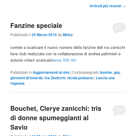
Navigazione
Articoli più recenti
→
articolo
Fanzine speciale
Pubblicato il
24 Marzo 2015
da
Mirko
correte a scaricare il nuovo numero della fanzine dell iva zanicchi
fans club realizzata con la collaborazione di andrea paltrinieri e
antonio milan! scaricala!
anno VIII n01
Pubblicato in
Aggiornamenti al sito
|
Contrassegnato
fanzine
,
gay
,
giovanni di lonardo
,
Iva Zanicchi
,
nicola paduano
|
Lascia una
risposta
Bouchet, Clerye zanicchi: tris
di donne spumeggianti al
Savio