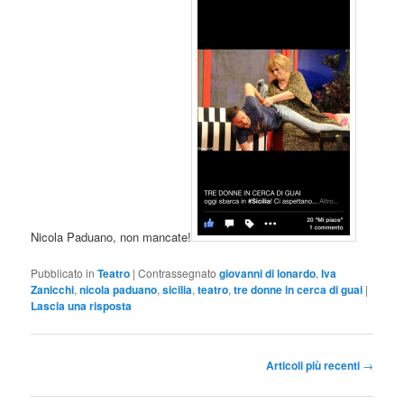
Nicola Paduano, non mancate!
Pubblicato in
Teatro
|
Contrassegnato
giovanni di lonardo
,
Iva
Zanicchi
,
nicola paduano
,
sicilia
,
teatro
,
tre donne in cerca di guai
|
Lascia una risposta
Navigazione
Articoli più recenti
→
articolo