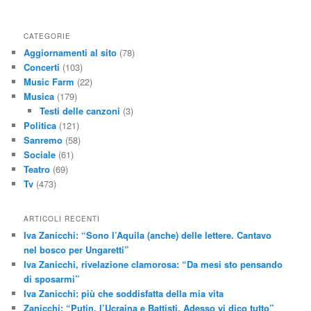
CATEGORIE
Aggiornamenti al sito
(78)
Concerti
(103)
Music Farm
(22)
Musica
(179)
Testi delle canzoni
(3)
Politica
(121)
Sanremo
(58)
Sociale
(61)
Teatro
(69)
Tv
(473)
ARTICOLI RECENTI
Iva Zanicchi: “Sono l’Aquila (anche) delle lettere. Cantavo
nel bosco per Ungaretti”
Iva Zanicchi, rivelazione clamorosa: “Da mesi sto pensando
di sposarmi”
Iva Zanicchi: più che soddisfatta della mia vita
Zanicchi: “Putin, l’Ucraina e Battisti. Adesso vi dico tutto”