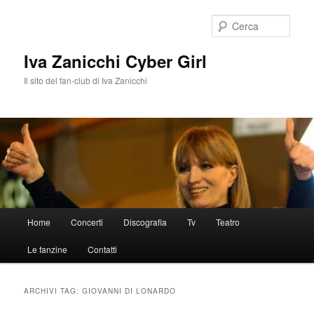
Vai
Vai
al
al
Cerca
contenuto
contenuto
principale
secondario
Iva Zanicchi Cyber Girl
Il sito del fan-club di Iva Zanicchi
Menu
Home
Concerti
Discografia
Tv
Teatro
principale
Le fanzine
Contatti
ARCHIVI TAG:
GIOVANNI DI LONARDO